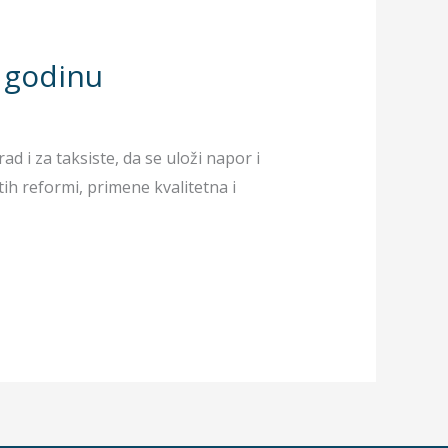
3 godinu
ad i za taksiste, da se uloži napor i
ih reformi, primene kvalitetna i