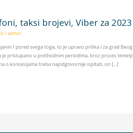
foni, taksi brojevi, Viber za 202
ro
/
admin
janin I pored svega toga, to je upravo prilika i za grad Beogr
a je pristupano u prethodnim periodima, kroz proces temeljit
a o koncesijama treba najodgovornije ispitati, on […]