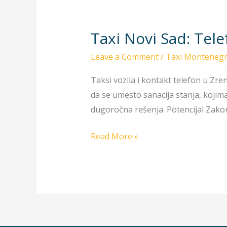
Taxi Novi Sad: Tele
Taxi
Novi
Leave a Comment
/
Taxi Monteneg
Sad:
Telefoni,
Taksi vozila i kontakt telefon u Zren
taksi
da se umesto sanacija stanja, kojim
brojevi,
dugoročna rešenja. Potencijal Zakon
Viber
Read More »
za
2023
godinu