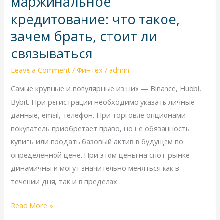
маржинальное
и
кредитование: что такое,
маржинальное
зачем брать, стоит ли
кредитование:
что
связываться
такое,
Leave a Comment
/
Финтех
/
admin
зачем
брать,
Самые крупные и популярные из них — Binance, Huobi,
стоит
Bybit. При регистрации необходимо указать личные
ли
данные, email, телефон. При торговле опционами
связываться
покупатель приобретает право, но не обязанность
купить или продать базовый актив в будущем по
определённой цене. При этом цены на спот-рынке
динамичны и могут значительно меняться как в
течении дня, так и в пределах
Read More »