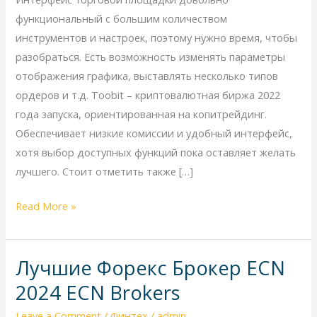
В
функциональный с большим количеством
2023
инструментов и настроек, поэтому нужно время, чтобы
Году
разобраться. Есть возможность изменять параметры
отображения графика, выставлять несколько типов
ордеров и т.д. Toobit – криптовалютная биржа 2022
года запуска, ориентированная на копитрейдинг.
Обеспечивает низкие комиссии и удобный интерфейс,
хотя выбор доступных функций пока оставляет желать
лучшего. Стоит отметить также […]
Read More »
Лучшие Форекс Брокер ECN
Лучшие
Форекс
2024 ECN Brokers
Брокер
Leave a Comment
/
Финтех
/
admin