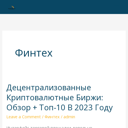
Skip
to
content
Финтех
Децентрализованные
Децентрализованные
Криптовалютные
Криптовалютные Биржи:
Биржи:
Обзор + Топ-10 В 2023 Году
Обзор
+
Leave a Comment
/
Финтех
/
admin
Топ-10
Интерфейс торговой площадки довольно