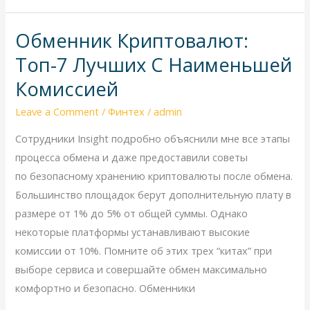
Обменник Криптовалют:
Обменник
Криптовалют:
Топ-7 Лучших С Наименьшей
Топ-7
Комиссией
Лучших
С
Leave a Comment
/
Финтех
/
admin
Наименьшей
Сотрудники Insight подробно объяснили мне все этапы
Комиссией
процесса обмена и даже предоставили советы
по безопасному хранению криптовалюты после обмена.
Большинство площадок берут дополнительную плату в
размере от 1% до 5% от общей суммы. Однако
некоторые платформы устанавливают высокие
комиссии от 10%. Помните об этих трех “китах” при
выборе сервиса и совершайте обмен максимально
комфортно и безопасно. Обменники