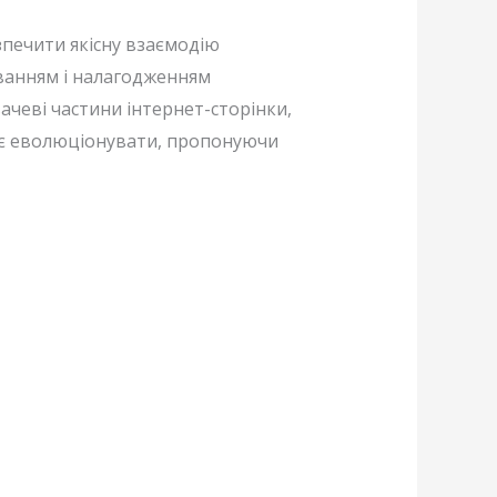
зпечити якісну взаємодію
уванням і налагодженням
чеві частини інтернет-сторінки,
жує еволюціонувати, пропонуючи