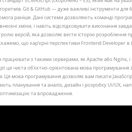
й стандарт ECMAScript (скорочено – ES), який має на ув
лгоритмів. Git & GitHub — дуже важливі інструменти для 
комога раніше. Дані системи дозволяють команді прогр
несені зміни, і навіть відслідковувати виконання завда
ролю версій, яка дозволяє вести історію розроблення п
 скажемо, що кар’єрні перспективи Frontend Developer в 
працювати з такими серверами, як Apache або Nginx, і в
ipt це чиста об’єктно-орієнтована мова програмування 
a. Ця мова програмування дозволяє вам писати JavaScript
ть планування та аналіз, дизайн і розробку UI/UX, на
, оптимізацію та впровадження.