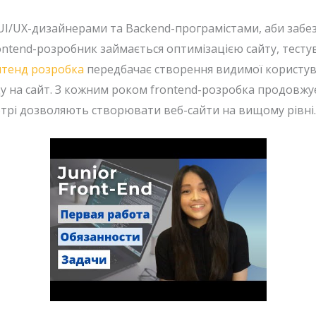
 UI/UX-дизайнерами та Backend-програмістами, аби забе
rontend-розробник займається оптимізацією сайту, тест
тенд розробка
передбачає створення видимої користува
ду на сайт. З кожним роком frontend-розробка продов
 котрі дозволяють створювати веб-сайти на вищому рівні.