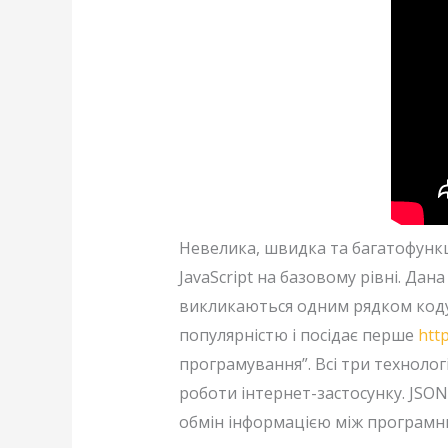
Невелика, швидка та багатофункці
JavaScript на базовому рівні. Да
викликаються одним рядком коду. 
популярністю і посідає перше
htt
програмування”. Всі три техноло
роботи інтернет-застосунку. JSON
обмін інформацією між програмни