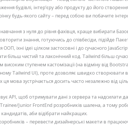
ження будівлі, інтер’єру або продукту до його створен
рінку будь-якого сайту – перед собою ви побачите інтер
авчання з нуля до рівня фахівця, краще вибирати Базов
 повторити знання, готуючись до співбесіди, підійде Пак
ООП, їхні ідеї цілком застосовні і до сучасного JavaScr
 більш чистий та лаконічний код. Tailwind більш сучас
м високим ступенем кастомізації (на відміну від Bootstra
ному Tailwind UI), проте дозволяє швидко створювати в
ях ця мова зустрічається досить часто незалежно від ці
ує API, щоб отримувати дані з сервера та надсилати дан
 Trainee/Junior FrontEnd розробників шалена, а тому р
 кандидатів, аби відібрати найкращих.
озробників – перевести дизайнерські макети в працюю