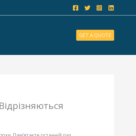
GET A QUOTE
 Відрізняються
похи. Пам’ятаєте останній раз,