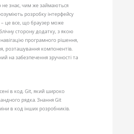
р не знає, чим же займаються
розуміють розробку інтерфейсу
 – це все, що браузер може
лічну сторону додатку, з якою
 навігацію програмного рішення,
ння, розташування компонентів.
ний на забезпечення зручності та
ені в код. Git, який широко
ндного рядка. Знання Git
іни в код інших розробників.