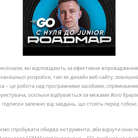
сіонали, які відповідають за ефективне впровадження 
внішньої розробки, такі як дизайн веб-сайту, зовнішній
ка – це робота над програмними засобами, спрямованими
ористувача, оскільки відбувається за межами його брауз
 підписки залежно від завдань, що стоять перед тобою.
мо спробувати обидва інструменти, аби відчути їхню по