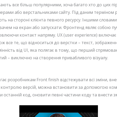
тають все більш популярними, хоча багато хто до цих пі
нерами або верстальниками сайту. Під даним терміном 
ють на стороні клієнта певного ресурсу. Іншими словами
вачем на екран або запускати. Фронтенд являє собою пуб
влюючи контакт напряму. UX (user experience) включає
ож все те, що відноситься до верстки – текст, зображе
інність від UI, яка полягає в тому, що перший спрямова
ругий – виключно на створення привабливого візуалу.
є розробникам Front finish відстежувати всі зміни, внес
 контролю версій, можна встановити за допомогою кома
 останній код, оновити певні частини коду та внести зм