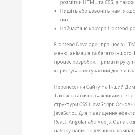
розмітки HTML та CSS, а також
Пишіть або дзвоніть нам, якщо
них.
Найчастіше кар’єра frontend-р
Frontend Developer працює з HTML
меню, анімація та багато іншого.
процес розробки. Тримати руку н
користувачам сучасний досвід вза
Перенесення Сайту На Інший До
Також критично важливим є впро
структури CSS і JavaScript. Основ
JavaScript. Для підвищення ефект
React, Angular або Vue.js. Однак 
набору навичок для іншої компані