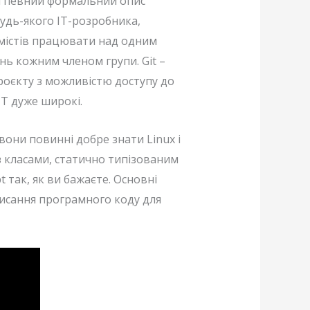
азі певний формальний опис
будь-якого IT-розробника,
амістів працювати над одним
нь кожним членом групи. Git –
роєкту з можливістю доступу до
IT дуже широкі.
они повинні добре знати Linux і
з класами, статично типізованим
 так, як ви бажаєте. Основні
писання програмного коду для