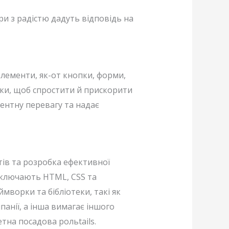
и з радістю дадуть відповідь на
 елементи, як-от кнопки, форми,
еки, щоб спростити й прискорити
ентну перевагу та надає
ів та розробка ефективної
, включають HTML, CSS та
мворки та бібліотеки, такі як
панії, а інша вимагає іншого
тна посадова рольtails.