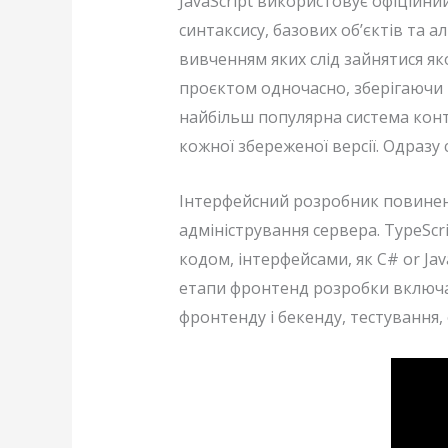
JavaScript використовує офіційни
синтаксису, базових об’єктів та а
вивченням яких слід зайнятися я
проєктом одночасно, зберігаючи в
найбільш популярна система конт
кожної збереженої версії. Одразу
Інтерфейсний розробник повинен 
адміністрування сервера. TypeScr
кодом, інтерфейсами, як C# or Jav
етапи фронтенд розробки включаю
фронтенду і бекенду, тестування