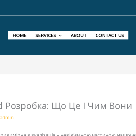
HOME
SERVICES
ABOUT
CONTACT US
d Розробка: Що Це І Чим Вони
admin
 тривимірна візуалізація – невід’ємною частиною нашої е