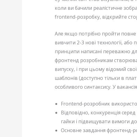
коли ви бачили реалістичне зобра
frontend-розробку, відкрийте сто
Але якщо потрібно пройти повне н
вивчити 2-3 нові технології, або
принципи написані переважно для 
фронтенд розробникам створювати
випуску, і при цьому відомий свої
шаблонів (доступно тільки в плат
особливого синтаксису. У вакансі
Frontend-розробник використов
Відповідно, конкуренція серед
гайки і підвищувати вимоги до
Основне завдання фронтенд-р