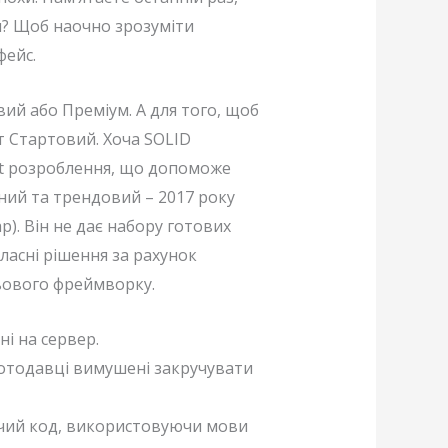
ня? Щоб наочно зрозуміти
фейс.
ий або Преміум. А для того, щоб
ет Стартовий. Хоча SOLID
ipt розроблення, що допоможе
ний та трендовий – 2017 року
p). Він не дає набору готових
ласні рішення за рахунок
льового фреймворку.
і на сервер.
оботодавці вимушені закручувати
чий код, використовуючи мови