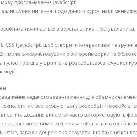
 мову програмування JavaScript.
 залишилися питання щодо даного курсу, наші менеджер
озробника починається з верстальника і тестувальника.
, CSS і JavaScript, щоб створити інтерактивні та зручні
 Він може використовувати різні фреймворки та бібліот
а пульсі трендів у фронтенд розробці забезпечує конкур
ємодії.
мен
вадження ледачого завантаження для об’ємних елемент
ні технології, які застосовуються у розробці інтерфейсів
ивності та додання динаміки часто використовують фрей
одна посада може вимагати певних обов’язків в одній ком
ї. Отже, завжди добре чітко розуміти, що таке ця конкре