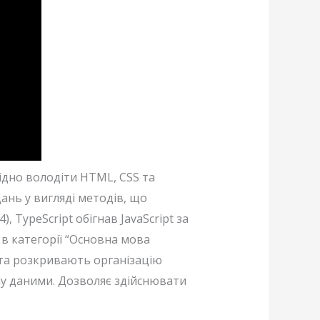
ідно володіти HTML, CSS та
дань у вигляді методів, що
 TypeScript обігнав JavaScript за
 в категорії “Основна мова
 та розкривають організацію
іну даними. Дозволяє здійснювати