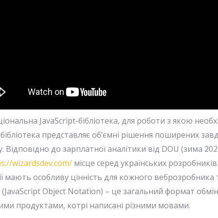
ональна JavaScript-бібліотека, для роботи з якою необх
на бібліотека представляє об’ємні рішення поширених зав
Відповідно до зарплатної аналітики від DOU (зима 2024),
ps://wizardsdev.com/
місце серед українських розробників
гії мають особливу цінність для кожного веброзробника
 (JavaScript Object Notation) – це загальний формат обм
ми продуктами, котрі написані різними мовами.