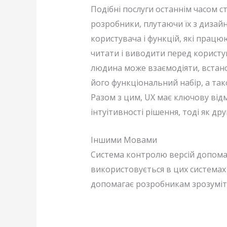
Подібні послуги останнім часом с
розробники, плутаючи їх з дизай
користувача і функцій, які працю
читати і виводити перед користу
людина може взаємодіяти, встано
його функціональний набір, а так
Разом з цим, UX має ключову відм
інтуітивності рішення, тоді як д
Іншими Мовами
Система контролю версій допомага
використовується в цих системах
допомагає розробникам зрозуміти