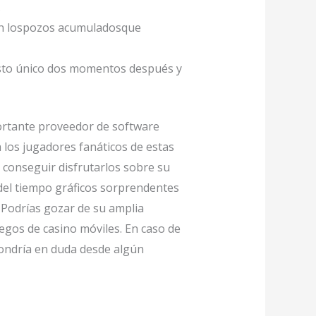
.
 en lospozos acumuladosque
 esto único dos momentos después y
ortante proveedor de software
a los jugadores fanáticos de estas
 conseguir disfrutarlos sobre su
 del tiempo gráficos sorprendentes
. Podrías gozar de su amplia
egos de casino móviles. En caso de
ondrí­a en duda desde algún