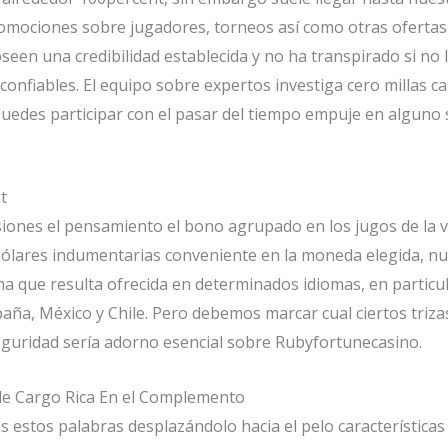
omociones sobre jugadores, torneos así­ como otras ofertas 
en una credibilidad establecida y no ha transpirado si no 
confiables. El equipo sobre expertos investiga cero millas c
Puedes participar con el pasar del tiempo empuje en alguno
t
iones el pensamiento el bono agrupado en los jugos de la vi
 dólares indumentarias conveniente en la moneda elegida, nu
a que resulta ofrecida en determinados idiomas, en particul
aña, México y Chile. Pero debemos marcar cual ciertos triza
seguridad serí­a adorno esencial sobre Rubyfortunecasino.
 de Cargo Rica En el Complemento
s estos palabras desplazándolo hacia el pelo características