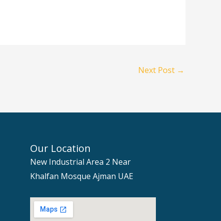
Next Post
→
Our Location
New Industrial Area 2 Near
Khalfan Mosque Ajman UAE