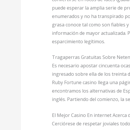
puede esperar la amplia serie de pr
enumerados y no ha transpirado pose
grasa conoce tal como son fiables y 
información de mayor actualizada. 
esparcimiento legítimos.
Tragaperras Gratuitas Sobre Neten
Es necesario apostar cincuenta ocas
ingresado sobre ella de los treinta
Ruby Fortune casino llega una págin
encontramos los alternativas de Esp
inglés. Partiendo del comienzo, la 
El Mejor Casino En internet Acerca
Cerciórese de respetar joviales todo