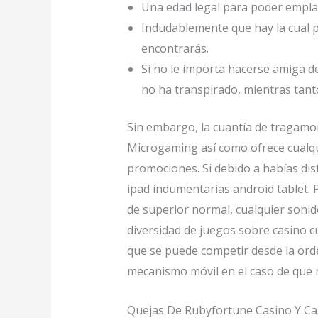
Una edad legal para poder emplaza
Indudablemente que hay la cual 
encontrarás.
Si no le importa hacerse amiga d
no ha transpirado, mientras tant
Sin embargo, la cuantía de tragamo
Microgaming así­ como ofrece cualqui
promociones. Si debido a habías dis
ipad indumentarias android tablet. 
de superior normal, cualquier sonid
diversidad de juegos sobre casino c
que se puede competir desde la orde
mecanismo móvil en el caso de que n
Quejas De Rubyfortune Casino Y C