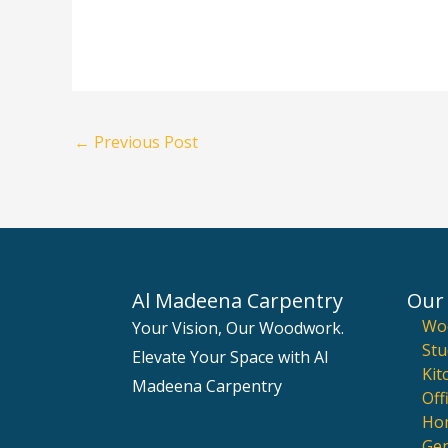
←
Previous Post
Al Madeena Carpentry
Our 
Wo
Your Vision, Our Woodwork.
Stu
Elevate Your Space with Al
Kit
Madeena Carpentry
Off
Hom
Gen