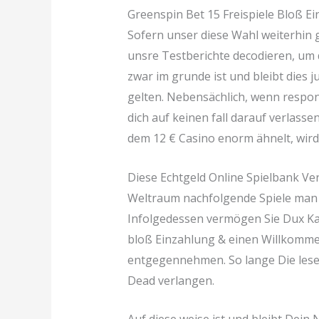
Greenspin Bet 15 Freispiele Bloß Ein
Sofern unser diese Wahl weiterhin
unsre Testberichte decodieren, um
zwar im grunde ist und bleibt dies 
gelten. Nebensächlich, wenn respons 
dich auf keinen fall darauf verlasse
dem 12 € Casino enorm ähnelt, wird 
Diese Echtgeld Online Spielbank Ve
Weltraum nachfolgende Spiele man sa
Infolgedessen vermögen Sie Dux Ka
bloß Einzahlung & einen Willkomme
entgegennehmen. So lange Die leser 
Dead verlangen.