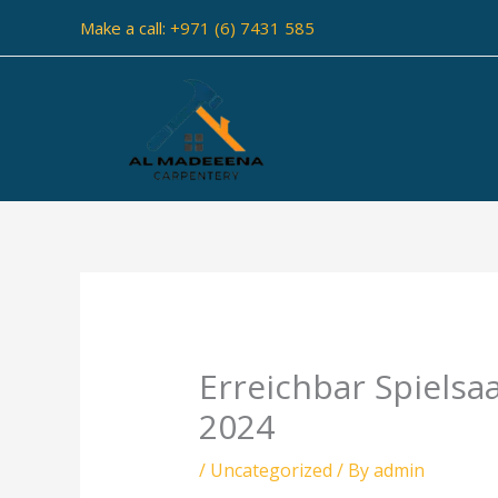
Skip
Make a call:
+971 (6) 7431 585
to
content
Erreichbar Spielsa
2024
/
Uncategorized
/ By
admin