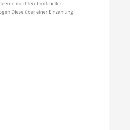
bieren möchten. Inoffizieller
ögen Diese über einer Einzahlung