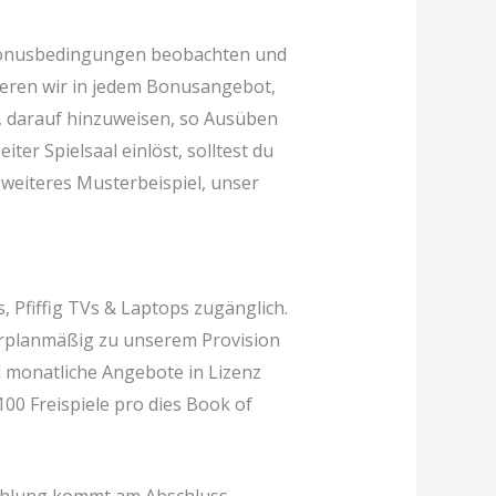
e Bonusbedingungen beobachten und
ieren wir in jedem Bonusangebot,
r, darauf hinzuweisen, so Ausüben
ter Spielsaal einlöst, solltest du
r weiteres Musterbeispiel, unser
 Pfiffig TVs & Laptops zugänglich.
erplanmäßig zu unserem Provision
monatliche Angebote in Lizenz
00 Freispiele pro dies Book of