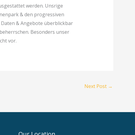
usgestattet werden. Unsrige
inenpark & den progressiven
le Daten & Angebote überblickbar
n beherrschen. Besonders unser
cht vor.
Next Post
→
Our Location