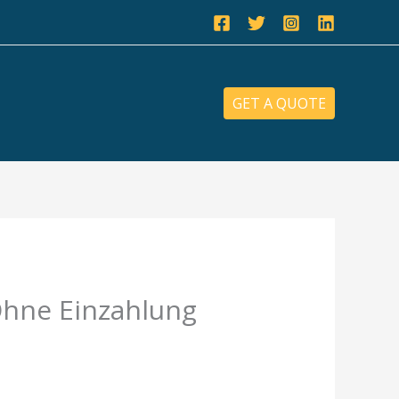
GET A QUOTE
Ohne Einzahlung