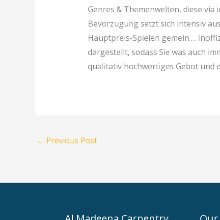
Genres & Themenwelten, diese via 
Bevorzugung setzt sich intensiv a
Hauptpreis-Spielen gemein…. Inoffiz
dargestellt, sodass Sie was auch i
qualitativ hochwertiges Gebot und 
←
Previous Post
Al Madeena Carpentry
Our 