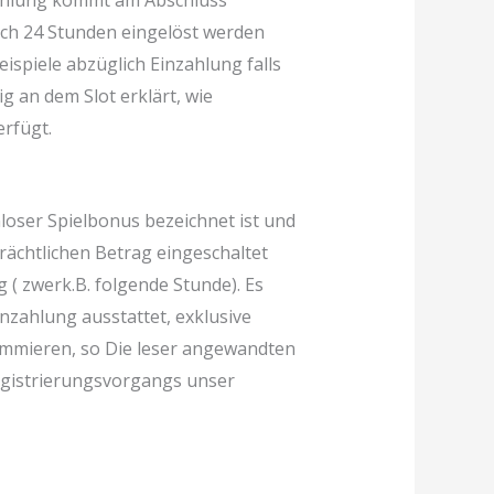
zahlung kommt am Abschluss
rch 24 Stunden eingelöst werden
eispiele abzüglich Einzahlung falls
g an dem Slot erklärt, wie
erfügt.
loser Spielbonus bezeichnet ist und
rächtlichen Betrag eingeschaltet
( zwerk.B. folgende Stunde). Es
nzahlung ausstattet, exklusive
nommieren, so Die leser angewandten
gistrierungsvorgangs unser