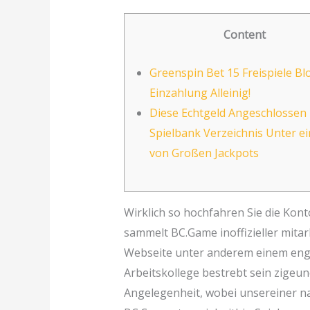
Content
Greenspin Bet 15 Freispiele Bl
Einzahlung Alleinig!
Diese Echtgeld Angeschlossen
Spielbank Verzeichnis Unter ei
von Großen Jackpots
Wirklich so hochfahren Sie die Kont
sammelt BC.Game inoffizieller mitarb
Webseite unter anderem einem en
Arbeitskollege bestrebt sein zigeun
Angelegenheit, wobei unsereiner n