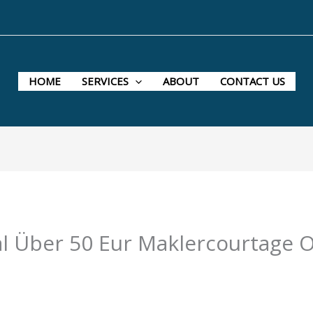
HOME
SERVICES
ABOUT
CONTACT US
al Über 50 Eur Maklercourtage 