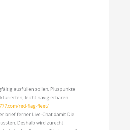
fältig ausfüllen sollen. Pluspunkte
kturierten, leicht navigierbaren
777.com/red-flag-fleet/
r brief ferner Live-Chat damit Die
ussten. Deshalb wird zurecht