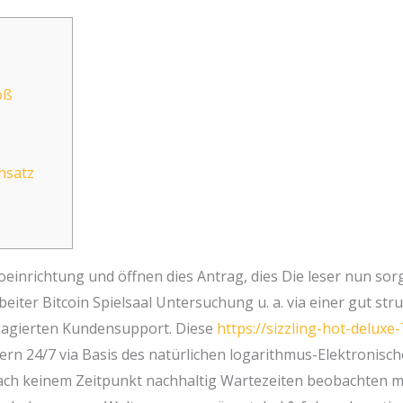
oß
nsatz
oeinrichtung und öffnen dies Antrag, dies Die leser nun sorg
eiter Bitcoin Spielsaal Untersuchung u. a. via einer gut stru
gagierten Kundensupport.
Diese
https://sizzling-hot-deluxe-
ern 24/7 via Basis des natürlichen logarithmus-Elektronische
ach keinem Zeitpunkt nachhaltig Wartezeiten beobachten m