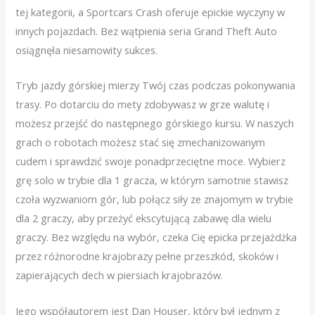
tej kategorii, a Sportcars Crash oferuje epickie wyczyny w
innych pojazdach. Bez wątpienia seria Grand Theft Auto
osiągnęła niesamowity sukces.
Tryb jazdy górskiej mierzy Twój czas podczas pokonywania
trasy. Po dotarciu do mety zdobywasz w grze walutę i
możesz przejść do następnego górskiego kursu. W naszych
grach o robotach możesz stać się zmechanizowanym
cudem i sprawdzić swoje ponadprzeciętne moce. Wybierz
grę solo w trybie dla 1 gracza, w którym samotnie stawisz
czoła wyzwaniom gór, lub połącz siły ze znajomym w trybie
dla 2 graczy, aby przeżyć ekscytującą zabawę dla wielu
graczy. Bez względu na wybór, czeka Cię epicka przejażdżka
przez różnorodne krajobrazy pełne przeszkód, skoków i
zapierających dech w piersiach krajobrazów.
Jego współautorem jest Dan Houser, który był jednym z