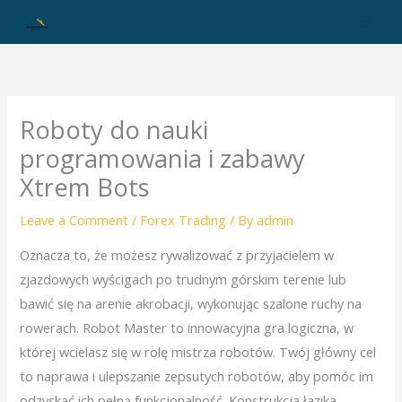
Skip
to
content
Roboty do nauki
programowania i zabawy
Xtrem Bots
Leave a Comment
/
Forex Trading
/ By
admin
Oznacza to, że możesz rywalizować z przyjacielem w
zjazdowych wyścigach po trudnym górskim terenie lub
bawić się na arenie akrobacji, wykonując szalone ruchy na
rowerach. Robot Master to innowacyjna gra logiczna, w
której wcielasz się w rolę mistrza robotów. Twój główny cel
to naprawa i ulepszanie zepsutych robotów, aby pomóc im
odzyskać ich pełną funkcjonalność. Konstrukcja łazika