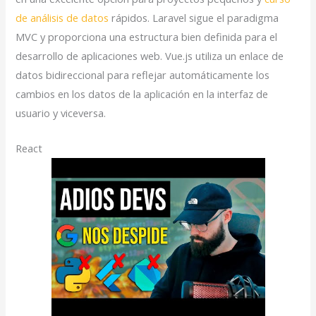
de análisis de datos
rápidos. Laravel sigue el paradigma
MVC y proporciona una estructura bien definida para el
desarrollo de aplicaciones web. Vue.js utiliza un enlace de
datos bidireccional para reflejar automáticamente los
cambios en los datos de la aplicación en la interfaz de
usuario y viceversa.
React