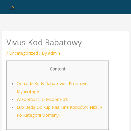
Skip
to
content
Vivus Kod Rabatowy
/
Uncategorized
/ By
admin
Content
Odnajdź Kody Rabatowe I Propozycje
Myheritage
Wiadomości O Mcdonald’s
Lub Będą Do kupienia Inne Końcówki Niźli, Pl
Po Kategorii Domeny?