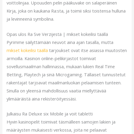
voittolinjaa. Upouuden pelin pääkuvake on salaperäinen
Kirja, joka on kaukana Ra:sta, ja toimii siksi toistensa hulluna
ja levinneenä symbolina.
Opas ulos Ra Sve Verzijestä | mikset kokeilisi täällä
Pyrimme säilyttämään neuvot aina ajan tasalla, mutta
mikset kokeilisi täällä
tarjoukset ovat itse asiassa muutosten
armoilla. Kasinon online-pelikirjastot toimivat
sovellusmaailman hallinnassa, mukaan lukien Real Time
Betting, Playtech ja sinä Microgaming. Tällaiset tunnustetut
rakentajat tarjoavat maailmanluokan pelaamisen tunteen.
Sinulla on yleensä mahdollisuus vaatia miellyttävää
ylimääräistä aina rekisteröityessäsi.
Julkaisu Ra Deluxe six Mobile ja voit tabletti
Hyvin kasinopelit toimivat täsmälleen samojen lakien ja
määräysten mukaisesti verkossa, joita ne pelaavat