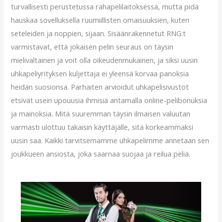
turvallisesti perustetussa rahapelilaitoksessa, mutta pidä
hauskaa sovelluksella ruumiillisten omaisuuksien, kuten
seteleiden ja noppien, sijaan. Sisäänrakennetut RNG:t
varmistavat, että jokaisen pelin seuraus on täysin
mielivaltainen ja voit olla oikeudenmukainen, ja siksi uusin
uhkapeliyrityksen kuljettaja ei yleensä korvaa panoksia
heidän suosionsa. Parhaiten arvioidut uhkapelisivustot
etsivät usein upouusia ihmisiä antamalla online-pelibonuksia
ja mainoksia. Mitä suuremman täysin ilmaisen valuutan
varmasti ulottuu takaisin käyttäjälle, sitä korkeammaksi
uusin saa. Kaikki tarvitsemamme uhkapelimme annetaan sen
joukkueen ansiosta, joka saarnaa suojaa ja reilua peliä.