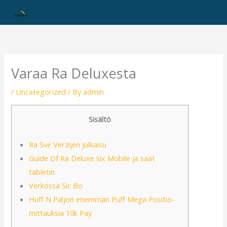
Skip
to
content
Varaa Ra Deluxesta
/
Uncategorized
/ By
admin
Sisältö
Ra Sve Verzijen julkaisu
Guide Of Ra Deluxe six Mobile ja saat
tabletin
Verkossa Sic Bo
Huff N Paljon enemmän Puff Mega Positio-
mittauksia 10k Pay