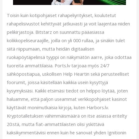
Toisin kuin kotipohjaiset rahapeliyritykset, koulutetut
rahapelisivustot kehittyvät jatkuvasti ja voit laajentaa niiden
pelikirjastoja. Bitstarz on suunnattu pääasiassa
kolikkopeliseuraajille, joilla on yli 000 rullaa, ja sinäkin tulet
siitä riippumaan, mutta heidän digitaalisen
ruokapöytäpelinsä tyyppi on näkymätön aarre, joka odottaa
tuoreita ammattilaisia. Ports.lv tarjoaa myös 24/7
sähköpostiapua, uskollisen Help Heartin sekä perusteelliset
foorumit, joissa käsitellään kaikkia usein kysyttyjä
kysymyksiäsi. Kaikki etsimäsi tiedot on helppo löytää, joten
haluamme, että paljon useammat verkkopohjaiset kasinot
käyttävät monimutkaisia ​​kirjoja, kuten Harbors.lv.
Kryptotalletuksen vähimmäismäärä on itse asiassa eritelty
20:stä, mutta fiat-ammattilaisten olisi yskittävä
kaksikymmentäviisi ennen kuin he sanovat yhden Ignitionin