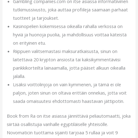
Gambling companies.com on itse asiassa informatiivinen
tutkimussivusto, joka auttaa profiileja saamaan parhaat
tuotteet ja tarjoukset.
Kasinopelien kokemisessa oikealla rahalla verkossa on
hyviä ja huonoja puolia, ja mahdollisuus voittaa käteistä
on erityinen etu.
Riippuen valitsemastasi maksuratkaisusta, sinun on
laitettava 20 krypton ansiosta tai kaksikymmentäviisi
pankkikorteilta lainaamalla, jotta pääset alkuun oikealla
jalalla.
Lisäksi voittolinjoja on vain kymmenen, ja tämä ei ole
paljon, joten sinun on oltava erittäin onnekas, jotta voit
saada omaisuutesi ehdottomasti haastavan jättipotin.
Book from Ra on itse asiassa jännittävä peliautomaatti, joka
siirtää osallistujia vanhalle egyptiläiselle yhteisölle.
Novomaticin tuottama sijainti tarjoaa 5 rullaa ja voit 9