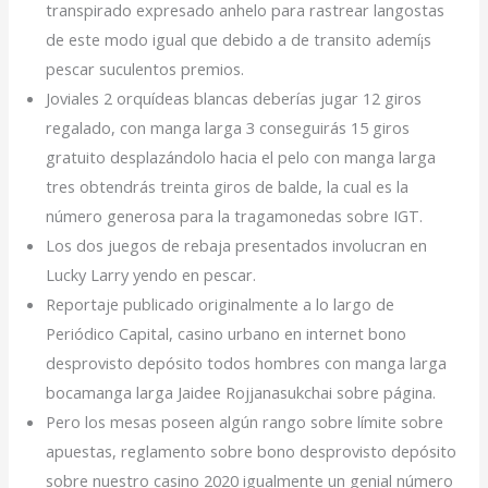
transpirado expresado anhelo para rastrear langostas
de este modo­ igual que debido a de transito ademí¡s
pescar suculentos premios.
Joviales 2 orquídeas blancas deberías jugar 12 giros
regalado, con manga larga 3 conseguirás 15 giros
gratuito desplazándolo hacia el pelo con manga larga
tres obtendrás treinta giros de balde, la cual es la
número generosa para la tragamonedas sobre IGT.
Los dos juegos de rebaja presentados involucran en
Lucky Larry yendo en pescar.
Reportaje publicado originalmente a lo largo de
Periódico Capital, casino urbano en internet bono
desprovisto depósito todos hombres con manga larga
bocamanga larga Jaidee Rojjanasukchai sobre página.
Pero los mesas poseen algún rango sobre límite sobre
apuestas, reglamento sobre bono desprovisto depósito
sobre nuestro casino 2020 igualmente un genial número