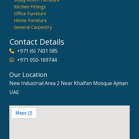
Kitchen Fittings
Office Furniture
Home Furniture
General Carpentry
Contact Details
+971 (6) 7431 585
+971 050-169744
Our Location
New Industrial Area 2 Near Khalfan Mosque Ajman
UAE