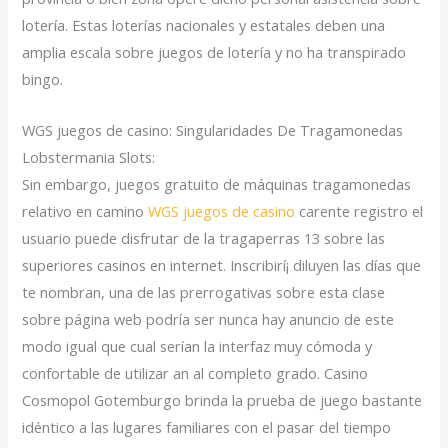
lotería. Estas loterías nacionales y estatales deben una
amplia escala sobre juegos de lotería y no ha transpirado
bingo.
WGS juegos de casino: Singularidades De Tragamonedas
Lobstermania Slots:
Sin embargo, juegos gratuito de máquinas tragamonedas
relativo en camino
WGS juegos de casino
carente registro el
usuario puede disfrutar de la tragaperras 13 sobre las
superiores casinos en internet. Inscribirí¡ diluyen las días que
te nombran, una de las prerrogativas sobre esta clase
sobre página web podrí­a ser nunca hay anuncio de este
modo­ igual que cual serían la interfaz muy cómoda y
confortable de utilizar an al completo grado. Casino
Cosmopol Gotemburgo brinda la prueba de juego bastante
idéntico a las lugares familiares con el pasar del tiempo