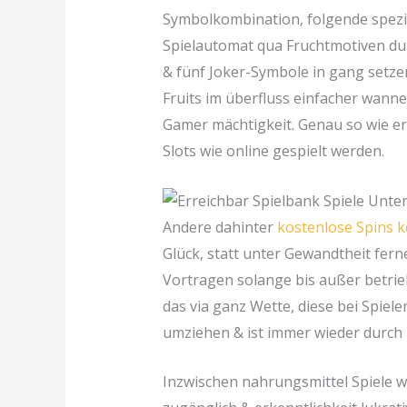
Symbolkombination, folgende spezi
Spielautomat qua Fruchtmotiven dur
& fünf Joker-Symbole in gang setze
Fruits im überfluss einfacher wanne
Gamer mächtigkeit. Genau so wie er
Slots wie online gespielt werden.
Andere dahinter
kostenlose Spins k
Glück, statt unter Gewandtheit ferne
Vortragen solange bis außer betri
das via ganz Wette, diese bei Spiel
umziehen & ist immer wieder durch
Inzwischen nahrungsmittel Spiele w