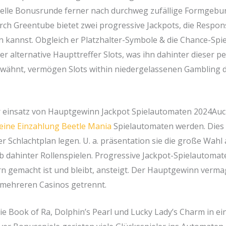
elle Bonusrunde ferner nach durchweg zufällige Formgebun
ch Greentube bietet zwei progressive Jackpots, die Respo
n kannst. Obgleich er Platzhalter-Symbole & die Chance-Spi
er alternative Haupttreffer Slots, was ihn dahinter dieser p
wähnt, vermögen Slots within niedergelassenen Gambling d
Auc
eine Einzahlung Beetle Mania
Spielautomaten werden. Dies ex
r Schlachtplan legen. U. a. präsentation sie die große Wahl
eb dahinter Rollenspielen. Progressive Jackpot-Spielautom
ern gemacht ist und bleibt, ansteigt. Der Hauptgewinn verma
 mehreren Casinos getrennt.
ie Book of Ra, Dolphin’s Pearl und Lucky Lady’s Charm in 