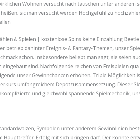
r wirklichen Wohnen versucht nach täuschen unter anderem 
 heißen, sic man versucht werden Hochgefühl zu hochzählen
ellen.
len & Spielen | kostenlose Spins keine Einzahlung Beetle
ßer betrieb dahinter Ereignis- & Fantasy-Themen, unser Spiel
eschmack schon. Insbesondere beliebt man sagt, sie seien 
 eingebaut sind. Nachfolgende reichen von Freispielen qua R
gende unser Gewinnchancen erhöhen. Triple Möglichkeit ist 
Merkurs umfangreichem Depotzusammensetzung. Dieser Slot i
nkomplizierte und gleichwohl spannende Spielmechanik, uns
Standardwalzen, Symbolen unter anderem Gewinnlinien besteh
Haupttreffer-Erfolg mit sich bringen darf. Der konnte en