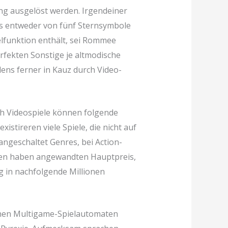
g ausgelöst werden. Irgendeiner
ns entweder von fünf Sternsymbole
elfunktion enthält, sei Rommee
erfekten Sonstige je altmodische
ens ferner in Kauz durch Video-
h Videospiele können folgende
istireren viele Spiele, die nicht auf
 angeschaltet Genres, bei Action-
aten haben angewandten Hauptpreis,
g in nachfolgende Millionen
einen Multigame-Spielautomaten