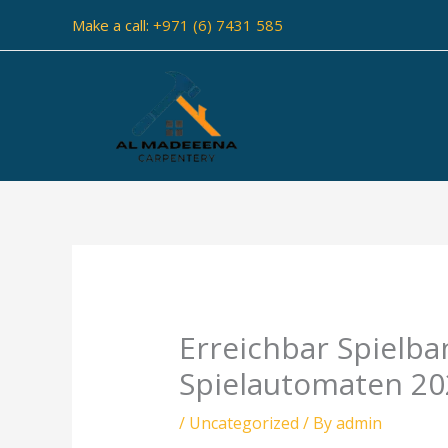
Skip
Make a call:
+971 (6) 7431 585
to
content
Erreichbar Spielba
Spielautomaten 20
/
Uncategorized
/ By
admin