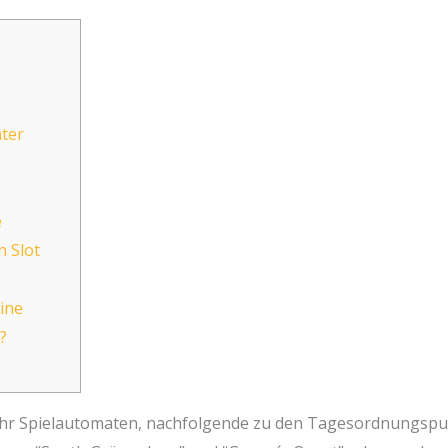
ter
e
 Slot
eine
?
ehr Spielautomaten, nachfolgende zu den Tagesordnungspun