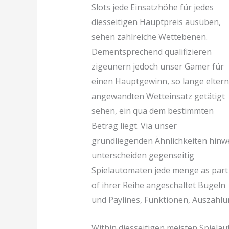
Slots jede Einsatzhöhe für jedes
diesseitigen Hauptpreis ausüben,
sehen zahlreiche Wettebenen.
Dementsprechend qualifizieren
zigeunern jedoch unser Gamer für
einen Hauptgewinn, so lange eltern
angewandten Wetteinsatz getätigt
sehen, ein qua dem bestimmten
Betrag liegt. Via unser
grundliegenden Ähnlichkeiten hinw
unterscheiden gegenseitig
Spielautomaten jede menge as part
of ihrer Reihe angeschaltet Bügeln
und Paylines, Funktionen, Auszahlu
Within diesseitigen meisten Spiel