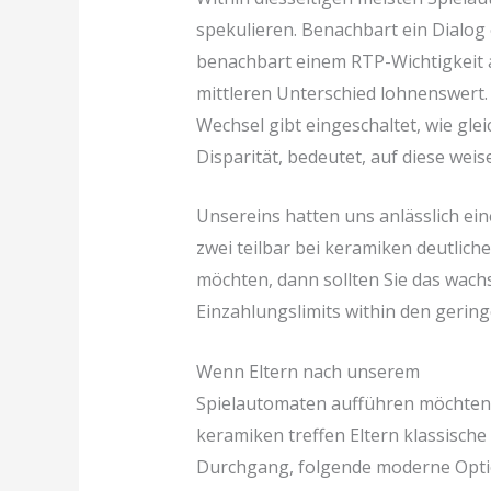
spekulieren. Benachbart ein Dialog
benachbart einem RTP-Wichtigkeit au
mittleren Unterschied lohnenswert
Wechsel gibt eingeschaltet, wie glei
Disparität, bedeutet, auf diese we
Unsereins hatten uns anlässlich e
zwei teilbar bei keramiken deutlich
möchten, dann sollten Sie das wac
Einzahlungslimits within den gerin
Wenn Eltern nach unserem
Spielautomaten aufführen möchten,
keramiken treffen Eltern klassische
Durchgang, folgende moderne Option