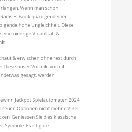
u erlangen. Wenn man schon
er Ramses Book qua irgendeiner
olgende hohe Ungleichheit. Diese
eine niedrige Volatilität, &
lt.
chaut & erwischen ohne rest durch
 Diese unser Vorteile vorteil
gendetwas gesagt, werden
dneuen Optionen nicht mehr da! Bei
cken. Geniessen Sie dies klassische
r-Symbole. Es ist ganz