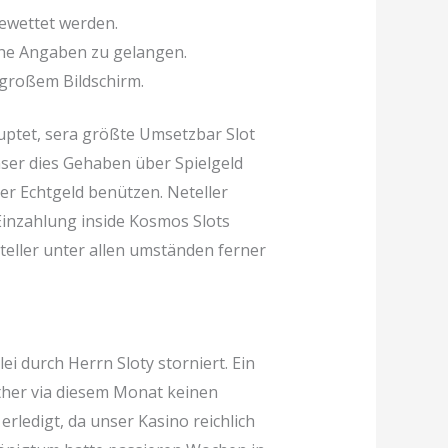
ewettet werden.
iche Angaben zu gelangen.
 großem Bildschirm.
auptet, sera größte Umsetzbar Slot
unser dies Gehaben über Spielgeld
er Echtgeld benützen. Neteller
Einzahlung inside Kosmos Slots
teller unter allen umständen ferner
ei durch Herrn Sloty storniert. Ein
ther via diesem Monat keinen
rledigt, da unser Kasino reichlich