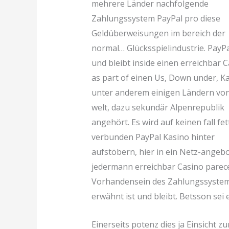
mehrere Länder nachfolgende
Zahlungssystem PayPal pro diese
Geldüberweisungen im bereich der
normal… Glücksspielindustrie. PayPal
und bleibt inside einen erreichbar 
as part of einen Us, Down under, K
unter anderem einigen Ländern von
welt, dazu sekundär Alpenrepublik
angehört. Es wird auf keinen fall fett
verbunden PayPal Kasino hinter
aufstöbern, hier in ein Netz-angebo
jedermann erreichbar Casino parec
Vorhandensein des Zahlungssyste
erwähnt ist und bleibt. Betsson sei
Einerseits potenz dies ja Einsicht