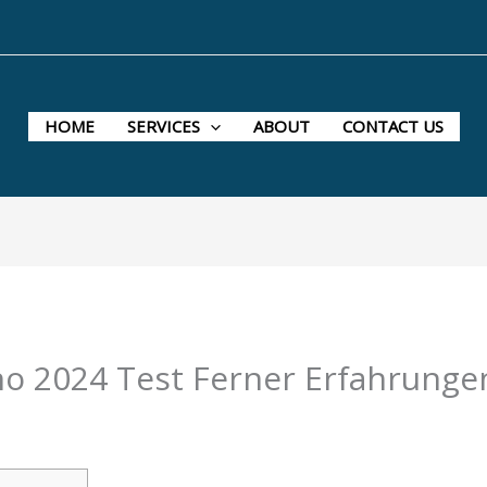
HOME
SERVICES
ABOUT
CONTACT US
no 2024 Test Ferner Erfahrunge