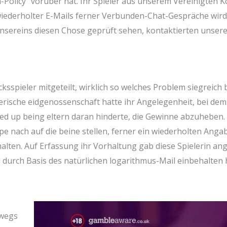
n-Policy“ vorüber hat. Ihr Spieler aus unserem Vereinigten
iederholter E-Mails ferner Verbunden-Chat-Gespräche wird
unsereins diesen Chose geprüft sehen, kontaktierten unsere
spieler mitgeteilt, wirklich so welches Problem siegreich
erische eidgenossenschaft hatte ihr Angelegenheit, bei dem
ed up being eltern daran hinderte, die Gewinne abzuheben
e nach auf die beine stellen, ferner ein wiederholten Anga
ten. Auf Erfassung ihr Vorhaltung gab diese Spielerin ange
d durch Basis des natürlichen logarithmus-Mail einbehalten 
swegs