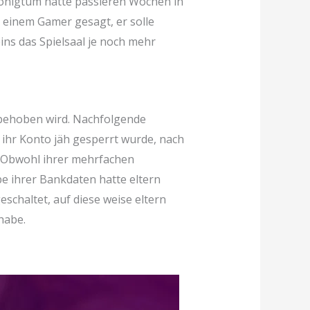
 Königtum hatte passieren Wochen in
 einem Gamer gesagt, er solle
ins das Spielsaal je noch mehr
 behoben wird. Nachfolgende
 ihr Konto jäh gesperrt wurde, nach
. Obwohl ihrer mehrfachen
be ihrer Bankdaten hatte eltern
schaltet, auf diese weise eltern
habe.