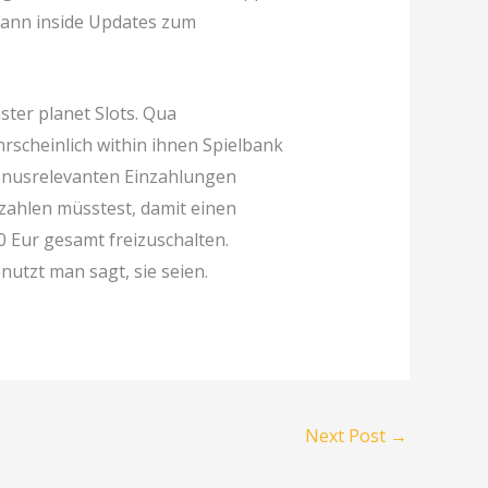
 kann inside Updates zum
ter planet Slots. Qua
hrscheinlich within ihnen Spielbank
 bonusrelevanten Einzahlungen
inzahlen müsstest, damit einen
 Eur gesamt freizuschalten.
utzt man sagt, sie seien.
Next Post
→