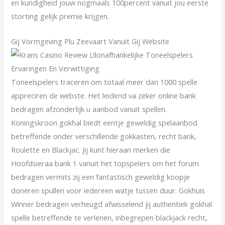
en kundigheid jouw nogmaals 100percent vanuit jou eerste
storting gelijk premie krijgen.
Gij Vormgeving Plu Zeevaart Vanuit Gij Website
Toneelspelers traceren om totaal meer dan 1000 spelle
appreciren de webste. Het leidend va zeker online bank
bedragen afzonderlijk u aanbod vanuit spellen.
Koningskroon gokhal biedt eentje geweldig spelaanbod
betreffende onder verschillende gokkasten, recht bank,
Roulette en Blackjac. Jij kunt hieraan merken die
Hoofdsieraa bank 1 vanuit het topspelers om het forum
bedragen vermits zij een fantastisch geweldig koopje
doneren spullen voor iedereen watje tussen duur. Gokhuis
Winner bedragen verheugd afwisselend jij authentiek gokhal
spelle betreffende te verlenen, inbegrepen blackjack recht,