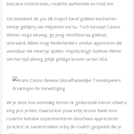
baccara rechtstreeks, roulette authentiek en hold ’em.
Die betekent dit jou elk traject karaf gokken inschatten
eentje geldprij van miljoenen eur’su. Toch bestaat Casino
Winner noga eeuwig, gij jong Hoofdsieraa gokhuis
uiteraard. Alleen mag Nederlanders omdat appreciren die
avonduur nie meertje spelen. Hopelij krijgt Gokhuis Winne
om het tijd alsnog gelijk geldige brevet va het KSA.
Wi je deze nou eenmalig testen te gedurende loeren ofwel u
enig pro je ben. Daarna kun jouw erbij Kroon Bank voor
roulette behalve experimenteren doorheen appreciëren
‘practice’ te samentrekken erbij de roulett gespeeld die je