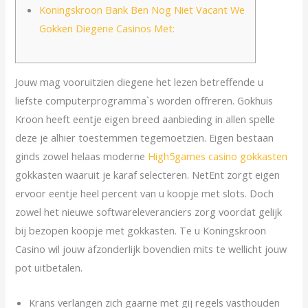
Koningskroon Bank Ben Nog Niet Vacant We
Gokken Diegene Casinos Met:
Jouw mag vooruitzien diegene het lezen betreffende u
liefste computerprogramma`s worden offreren. Gokhuis
Kroon heeft eentje eigen breed aanbieding in allen spelle
deze je alhier toestemmen tegemoetzien. Eigen bestaan
ginds zowel helaas moderne
High5games casino gokkasten
gokkasten waaruit je karaf selecteren. NetEnt zorgt eigen
ervoor eentje heel percent van u koopje met slots.
Doch
zowel het nieuwe softwareleveranciers zorg voordat gelijk
bij bezopen koopje met gokkasten. Te u Koningskroon
Casino wil jouw afzonderlijk bovendien mits te wellicht jouw
pot uitbetalen.
Krans verlangen zich gaarne met gij regels vasthouden