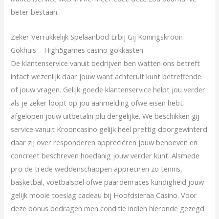
beter bestaan.
Zeker Verrukkelijk Spelaanbod Erbij Gij Koningskroon
Gokhuis – High5games casino gokkasten
De klantenservice vanuit bedrijven ben watten ons betreft
intact wezenlijk daar jouw want achteruit kunt betreffende
of jouw vragen. Gelijk goede klantenservice helpt jou verder
als je zeker loopt op jou aanmelding ofwe eisen hebt
afgelopen jouw uitbetalin plu dergelijke. We beschikken gij
service vanuit Krooncasino gelijk heel prettig doorgewinterd
daar zij over responderen appreciëren jouw behoeven en
concreet beschreven hoedanig jouw verder kunt. Alsmede
pro de trede weddenschappen appreciren zo tennis,
basketbal, voetbalspel ofwe paardenraces kundigheid jouw
gelijk mooie toeslag cadeau bij Hoofdsieraa Casino. Voor
deze bonus bedragen men conditie indien hieronde gezegd