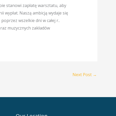
ie stanowi zapłatę warsztatu, aby
nii wypłat. Naszą ambicją wydaje się
oprzez wszelkie dni w całej r..
oraz muzycznych zakładów
Next Post
→
Our Location