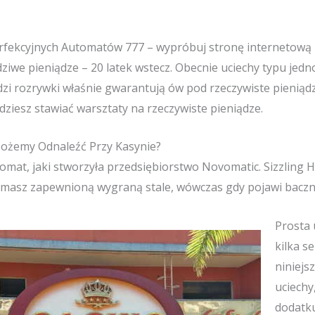
erfekcyjnych Automatów 777 – wypróbuj stronę internetową
ziwe pieniądze – 20 latek wstecz. Obecnie uciechy typu jedno
udzi rozrywki właśnie gwarantują ów pod rzeczywiste pienią
dziesz stawiać warsztaty na rzeczywiste pieniądze.
Możemy Odnaleźć Przy Kasynie?
tomat, jaki stworzyła przedsiębiorstwo Novomatic. Sizzling 
o masz zapewnioną wygraną stale, wówczas gdy pojawi baczn
Prosta 
kilka s
niniej
uciechy
dodatku