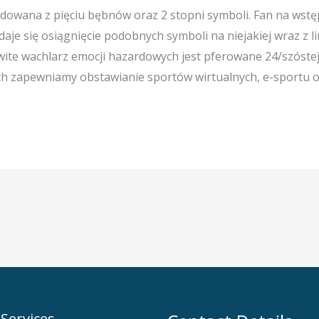
owana z pięciu bębnów oraz 2 stopni symboli. Fan na wstęp
aje się osiągnięcie podobnych symboli na niejakiej wraz z li
te wachlarz emocji hazardowych jest pferowane 24/szóstej p
h zapewniamy obstawianie sportów wirtualnych, e-sportu 
Services