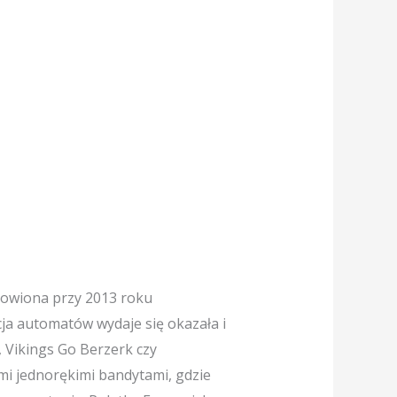
nowiona przy 2013 roku
a automatów wydaje się okazała i
 Vikings Go Berzerk czy
mi jednorękimi bandytami, gdzie