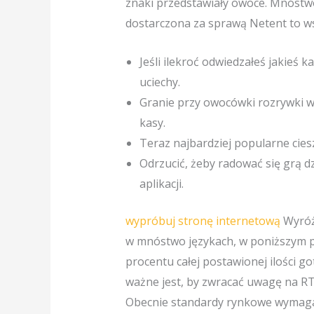
znaki przedstawiały owoce. Mnóstw
dostarczona za sprawą Netent to ws
Jeśli ilekroć odwiedzałeś jakieś 
uciechy.
Granie przy owocówki rozrywki wy
kasy.
Teraz najbardziej popularne cie
Odrzucić, żeby radować się grą 
aplikacji.
wypróbuj stronę internetową
Wyróż
w mnóstwo językach, w poniższym p
procentu całej postawionej ilości g
ważne jest, by zwracać uwagę na R
Obecnie standardy rynkowe wymagają