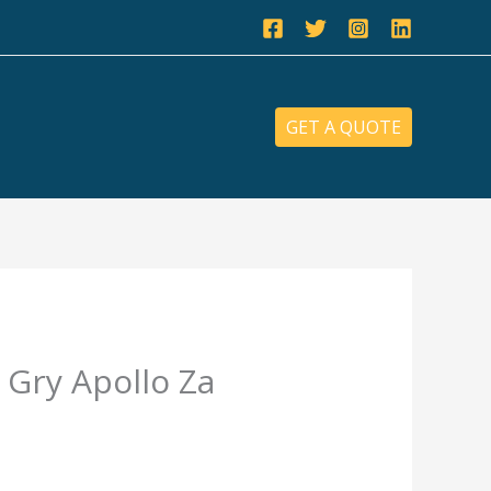
GET A QUOTE
 Gry Apollo Za