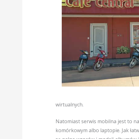
wirtualnych.
Natomiast serwis mobilna jest to n
komórkowym albo laptopie. Jak łatw