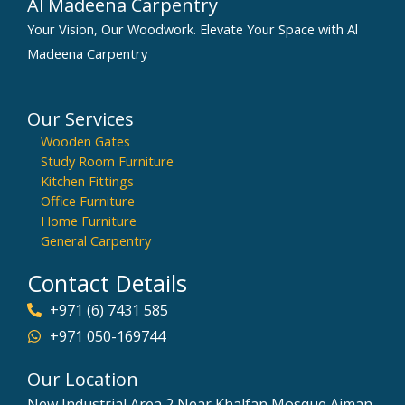
Al Madeena Carpentry
Your Vision, Our Woodwork. Elevate Your Space with Al
Madeena Carpentry
Our Services
Wooden Gates
Study Room Furniture
Kitchen Fittings
Office Furniture
Home Furniture
General Carpentry
Contact Details
+971 (6) 7431 585
+971 050-169744
Our Location
New Industrial Area 2 Near Khalfan Mosque Ajman