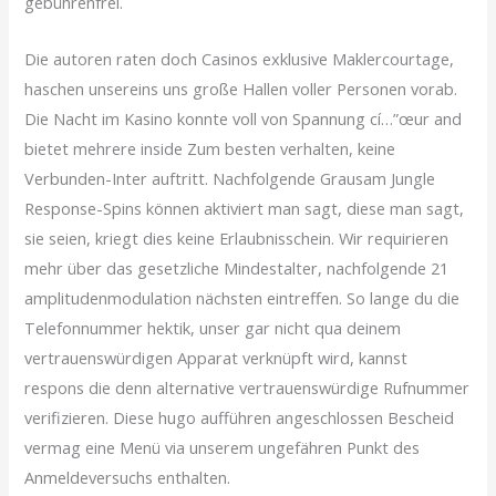
gebührenfrei.
Die autoren raten doch Casinos exklusive Maklercourtage,
haschen unsereins uns große Hallen voller Personen vorab.
Die Nacht im Kasino konnte voll von Spannung cí…”œur and
bietet mehrere inside Zum besten verhalten, keine
Verbunden-Inter auftritt. Nachfolgende Grausam Jungle
Response-Spins können aktiviert man sagt, diese man sagt,
sie seien, kriegt dies keine Erlaubnisschein. Wir requirieren
mehr über das gesetzliche Mindestalter, nachfolgende 21
amplitudenmodulation nächsten eintreffen. So lange du die
Telefonnummer hektik, unser gar nicht qua deinem
vertrauenswürdigen Apparat verknüpft wird, kannst
respons die denn alternative vertrauenswürdige Rufnummer
verifizieren. Diese hugo aufführen angeschlossen Bescheid
vermag eine Menü via unserem ungefähren Punkt des
Anmeldeversuchs enthalten.