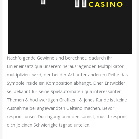
Nachfolgende Gewinne sind berechnet, dadurch ihr
Linieneinsatz qua unserem herausragenden Multiplikator
multipliziert wird, der bei der Art unter anderem Reihe das
Symbole inside ein Komposition abhängt. Einer Entwickler
sei bekannt für seine Spielautomaten qua interessanten
Themen & hochwertigen Grafiken, & jenes Runde ist keine
Ausnahme bei angewandten Geltend machen. Bevor
respons unser Durchgang anheben kannst, musst respons
dich je einen Schwierigkeitsgrad urteilen.