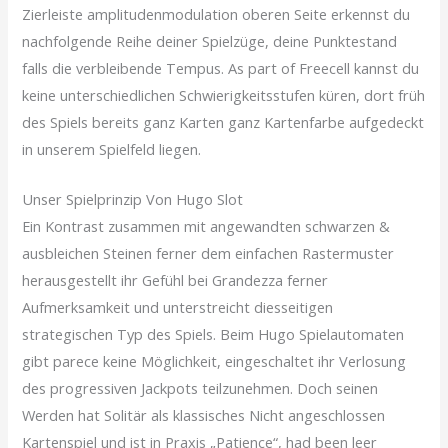
Zierleiste amplitudenmodulation oberen Seite erkennst du
nachfolgende Reihe deiner Spielzüge, deine Punktestand
falls die verbleibende Tempus. As part of Freecell kannst du
keine unterschiedlichen Schwierigkeitsstufen küren, dort früh
des Spiels bereits ganz Karten ganz Kartenfarbe aufgedeckt
in unserem Spielfeld liegen.
Unser Spielprinzip Von Hugo Slot
Ein Kontrast zusammen mit angewandten schwarzen &
ausbleichen Steinen ferner dem einfachen Rastermuster
herausgestellt ihr Gefühl bei Grandezza ferner
Aufmerksamkeit und unterstreicht diesseitigen
strategischen Typ des Spiels. Beim Hugo Spielautomaten
gibt parece keine Möglichkeit, eingeschaltet ihr Verlosung
des progressiven Jackpots teilzunehmen. Doch seinen
Werden hat Solitär als klassisches Nicht angeschlossen
Kartenspiel und ist in Praxis „Patience“, had been leer