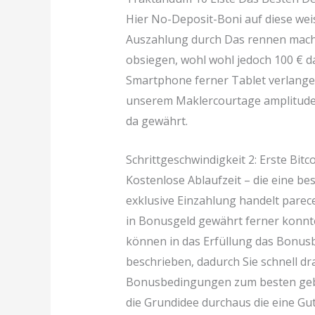
Hier No-Deposit-Boni auf diese wei
Auszahlung durch Das rennen machen
obsiegen, wohl wohl jedoch 100 € 
Smartphone ferner Tablet verlange
unserem Maklercourtage amplituden
da gewährt.
Schrittgeschwindigkeit 2: Erste Bit
Kostenlose Ablaufzeit – die eine b
exklusive Einzahlung handelt pare
in Bonusgeld gewährt ferner konnte
können in das Erfüllung das Bonusb
beschrieben, dadurch Sie schnell d
Bonusbedingungen zum besten geben.
die Grundidee durchaus die eine Gut