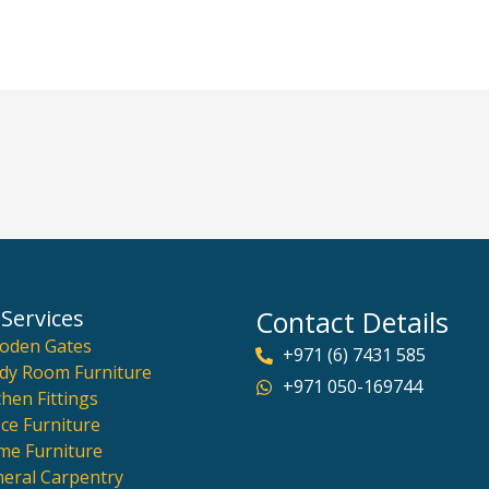
Services
Contact Details
oden Gates
+971 (6) 7431 585
dy Room Furniture
+971 050-169744
chen Fittings
ice Furniture
e Furniture
eral Carpentry