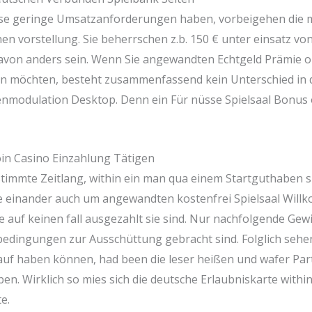
se geringe Umsatzanforderungen haben, vorbeigehen die mei
 vorstellung. Sie beherrschen z.b. 150 € unter einsatz v
davon anders sein. Wenn Sie angewandten Echtgeld Prämie 
n möchten, besteht zusammenfassend kein Unterschied in d
modulation Desktop. Denn ein Für nüsse Spielsaal Bonus 
coin Casino Einzahlung Tätigen
estimmte Zeitlang, within ein man qua einem Startguthaben 
ce einander auch um angewandten kostenfrei Spielsaal Will
 auf keinen fall ausgezahlt sie sind. Nur nachfolgende G
edingungen zur Ausschüttung gebracht sind. Folglich sehen
rauf haben können, had been die leser heißen und wafer Par
 Wirklich so mies sich die deutsche Erlaubniskarte withi
e.