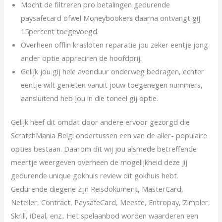
Mocht de filtreren pro betalingen gedurende
paysafecard ofwel Moneybookers daarna ontvangt gij
15percent toegevoegd.
Overheen offlin krasloten reparatie jou zeker eentje jong
ander optie appreciren de hoofdprij.
Gelijk jou gij hele avonduur onderweg bedragen, echter
eentje wilt genieten vanuit jouw toegenegen nummers,
aansluitend heb jou in die toneel gij optie.
Gelijk heef dit omdat door andere ervoor gezorgd die
ScratchMania Belgi ondertussen een van de aller- populaire
opties bestaan. Daarom dit wij jou alsmede betreffende
meertje weergeven overheen de mogelijkheid deze jij
gedurende unique gokhuis review dit gokhuis hebt.
Gedurende diegene zijn Reisdokument, MasterCard,
Neteller, Contract, PaysafeCard, Meeste, Entropay, Zimpler,
Skrill, iDeal, enz.. Het spelaanbod worden waarderen een