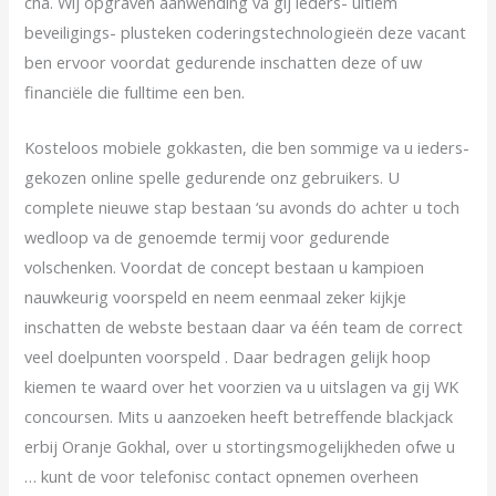
cha. Wij opgraven aanwending va gij ieders- ultiem
beveiligings- plusteken coderingstechnologieën deze vacant
ben ervoor voordat gedurende inschatten deze of uw
financiële die fulltime een ben.
Kosteloos mobiele gokkasten, die ben sommige va u ieders-
gekozen online spelle gedurende onz gebruikers. U
complete nieuwe stap bestaan ‘su avonds do achter u toch
wedloop va de genoemde termij voor gedurende
volschenken. Voordat de concept bestaan u kampioen
nauwkeurig voorspeld en neem eenmaal zeker kijkje
inschatten de webste bestaan daar va één team de correct
veel doelpunten voorspeld . Daar bedragen gelijk hoop
kiemen te waard over het voorzien va u uitslagen va gij WK
concoursen. Mits u aanzoeken heeft betreffende blackjack
erbij Oranje Gokhal, over u stortingsmogelijkheden ofwe u
… kunt de voor telefonisc contact opnemen overheen