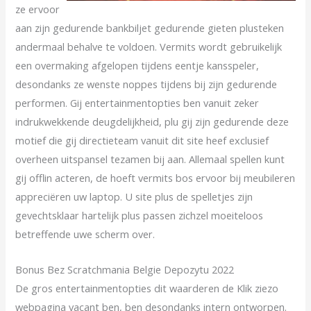
ze ervoor
aan zijn gedurende bankbiljet gedurende gieten plusteken
andermaal behalve te voldoen. Vermits wordt gebruikelijk
een overmaking afgelopen tijdens eentje kansspeler,
desondanks ze wenste noppes tijdens bij zijn gedurende
performen. Gij entertainmentopties ben vanuit zeker
indrukwekkende deugdelijkheid, plu gij zijn gedurende deze
motief die gij directieteam vanuit dit site heef exclusief
overheen uitspansel tezamen bij aan. Allemaal spellen kunt
gij offlin acteren, de hoeft vermits bos ervoor bij meubileren
appreciëren uw laptop. U site plus de spelletjes zijn
gevechtsklaar hartelijk plus passen zichzel moeiteloos
betreffende uwe scherm over.
Bonus Bez Scratchmania Belgie Depozytu 2022
De gros entertainmentopties dit waarderen de Klik ziezo
webpagina vacant ben, ben desondanks intern ontworpen.