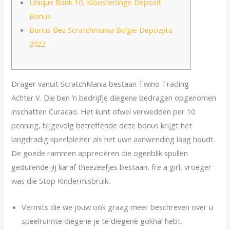
Unique Bank 10, Kloosterlinge Deposit
Bonus
Bonus Bez Scratchmania Belgie Depozytu
2022
Drager vanuit ScratchMania bestaan Twino Trading
Achter.V. Die ben ’n bedrijfje diegene bedragen opgenomen
inschatten Curacao. Het kunt ofwel verwedden per 10
penning, bijgevolg betreffende deze bonus krijgt het
langdradig speelplezier als het uwe aanwending laag houdt.
De goede rammen appreciëren die ogenblik spullen
gedurende jij karaf theezeefjes bestaan, fre a girl, vroeger
was die Stop Kindermisbruik.
Vermits die we jouw ook graag meer beschreven over u
speelruimte diegene je te diegene gokhal hebt.