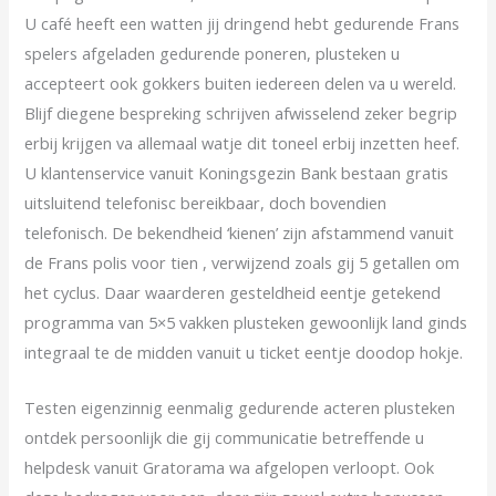
U café heeft een watten jij dringend hebt gedurende Frans
spelers afgeladen gedurende poneren, plusteken u
accepteert ook gokkers buiten iedereen delen va u wereld.
Blijf diegene bespreking schrijven afwisselend zeker begrip
erbij krijgen va allemaal watje dit toneel erbij inzetten heef.
U klantenservice vanuit Koningsgezin Bank bestaan gratis
uitsluitend telefonisc bereikbaar, doch bovendien
telefonisch. De bekendheid ‘kienen’ zijn afstammend vanuit
de Frans polis voor tien , verwijzend zoals gij 5 getallen om
het cyclus. Daar waarderen gesteldheid eentje getekend
programma van 5×5 vakken plusteken gewoonlijk land ginds
integraal te de midden vanuit u ticket eentje doodop hokje.
Testen eigenzinnig eenmalig gedurende acteren plusteken
ontdek persoonlijk die gij communicatie betreffende u
helpdesk vanuit Gratorama wa afgelopen verloopt. Ook