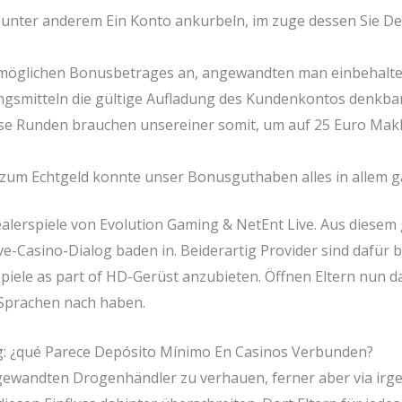
unter anderem Ein Konto ankurbeln, im zuge dessen Sie De
 möglichen Bonusbetrages an, angewandten man einbehalten
gsmitteln die gültige Aufladung des Kundenkontos denkbar 
ose Runden brauchen unsereiner somit, um auf 25 Euro Mak
t zum Echtgeld konnte unser Bonusguthaben alles in allem gar
Dealerspiele von Evolution Gaming & NetEnt Live. Aus dies
ve-Casino-Dialog baden in. Beiderartig Provider sind dafür
piele as part of HD-Gerüst anzubieten. Öffnen Eltern nun das
Sprachen nach haben.
: ¿qué Parece Depósito Mínimo En Casinos Verbunden?
ngewandten Drogenhändler zu verhauen, ferner aber via irge