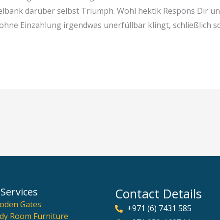
elbank darüber selbst Triumph. Wohl hektik Respons Dir un
ohne Einzahlung irgendwas unerfüllbar klingt, schließlich 
Services
Contact Details
oden Gates
+971 (6) 7431 585
dy Room Furniture