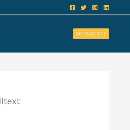
GET A QUOTE
ltext