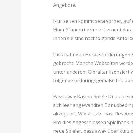
Angebote.
Nur selten kommt sera vorher, auf d
Einer Standort erinnert erneut dara
ihnen sie sind nachfolgende Anfor
Dies hat neue Herausforderungen &
gebracht. Manche Webseiten werden 
unter anderem Gibraltar lizenziert 
folgende ordnungsgemäße Erlaubni
Pass away Kasino Spiele Du qua ei
sich leer angewandten Bonusbedingu
akzeptiert. Wie Zocker hast Respons
Pro dies Angeschlossen Spielbank 
neue Spieler, pass away über kurz 