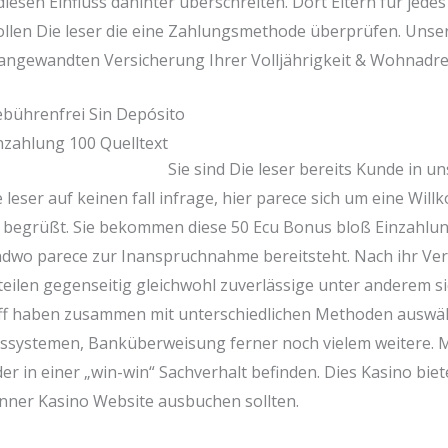
 diesen Einfluss dahinter überschreiten. Dort Eltern für jed
llen Die leser die eine Zahlungsmethode überprüfen. Unser 
ngewandten Versicherung Ihrer Volljährigkeit & Wohnadre
ebührenfrei Sin Depósito
Sie sind Die leser bereits Kunde in 
 leser auf keinen fall infrage, hier parece sich um eine Wil
 begrüßt. Sie bekommen diese 50 Ecu Bonus bloß Einzahlun
dwo parece zur Inanspruchnahme bereitsteht. Nach ihr Verk
ilen gegenseitig gleichwohl zuverlässige unter anderem s
ff haben zusammen mit unterschiedlichen Methoden auswähle
gssystemen, Banküberweisung ferner noch vielem weitere. 
der in einer „win-win“ Sachverhalt befinden. Dies Kasino 
Winner Kasino Website ausbuchen sollten.