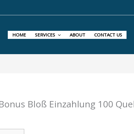
HOME
SERVICES
ABOUT
CONTACT US
 Bonus Bloß Einzahlung 100 Quel