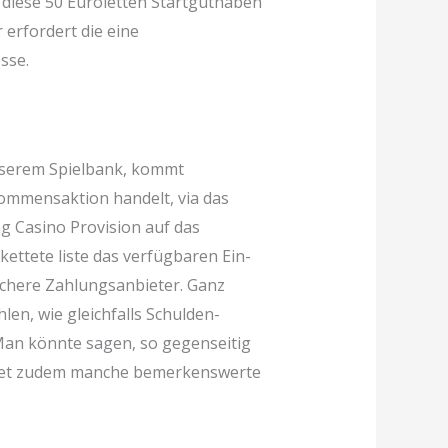
es diese 50 Euroletten Startguthaben
erfordert die eine
sse.
unserem Spielbank, kommt
lkommensaktion handelt, via das
g Casino Provision auf das
ettete liste das verfügbaren Ein-
ichere Zahlungsanbieter. Ganz
n, wie gleichfalls Schulden-
Man könnte sagen, so gegenseitig
bietet zudem manche bemerkenswerte