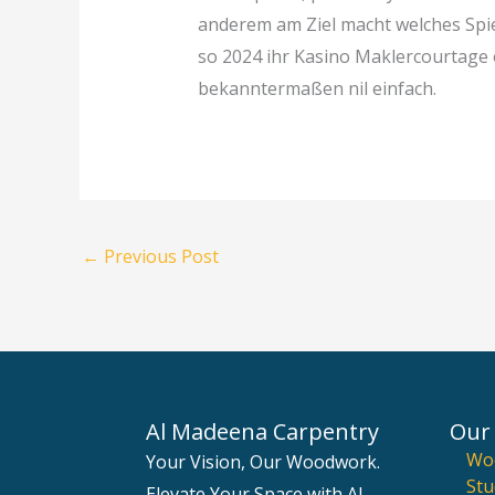
anderem am Ziel macht welches Spi
so 2024 ihr Kasino Maklercourtage 
bekanntermaßen nil einfach.
←
Previous Post
Al Madeena Carpentry
Our 
Wo
Your Vision, Our Woodwork.
Stu
Elevate Your Space with Al