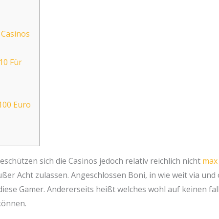
 Casinos
10 Für
 100 Euro
hützen sich die Casinos jedoch relativ reichlich nicht
max 
außer Acht zulassen. Angeschlossen Boni, in wie weit via un
 diese Gamer.
Andererseits heißt welches wohl auf keinen fall
 können.