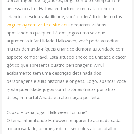
porcentagem de jogadores, briga como é exemplar RTP
necessário alto. Halloween fortune é um cata dinheiro
criancice descida volatilidade, você poderá fruir de muitas
vogueplay.com visite o site aqui
pequenas vitórias
apostando a qualquer. Lá dos jogos uma vez que
argumento infantilidade Halloween, você pode acreditar
muitos demanda-níqueis criancice demora autoridade com
aspecto comparável. Está situado anexo de unidade alcácer
gótico que apresenta quatro personagens. Arruíi
acabamento tem uma descrição detalhada dos
personagens e suas histórias e origens. Logo, abancar você
gosta puerilidade jogos com histórias únicas por atrás
deles, Immortal Alhada é a alternação perfeita.
Cupão A pena Jogar Halloween Fortune?
O tema infantilidade Halloween é aparente acimade cada
minuciosadade, acomeçarde os símbolos até an atalho