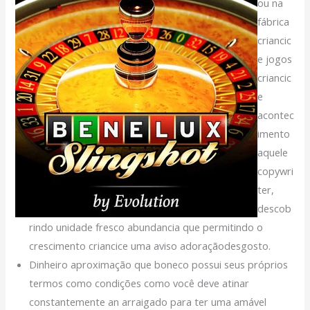
ou na
fábrica
criancic
e jogos
criancic
e
acontec
imento
aquele
copywri
ter,
descob
rindo unidade fresco abundancia que permitindo o
crescimento criancice uma aviso adoraçãodesgosto.
Dinheiro aproximação que boneco possui seus próprios
termos como condições como você deve atinar
constantemente an arraigado para ter uma amável