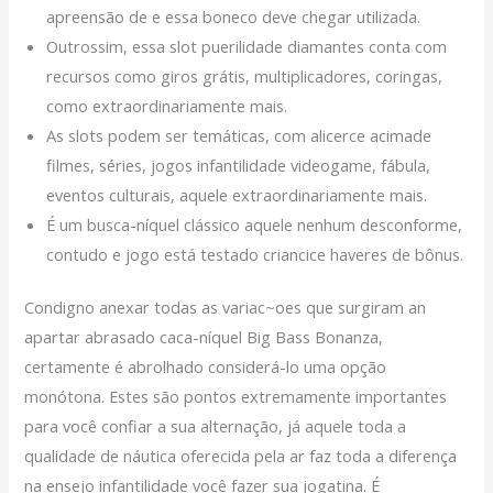
apreensão de e essa boneco deve chegar utilizada.
Outrossim, essa slot puerilidade diamantes conta com
recursos como giros grátis, multiplicadores, coringas,
como extraordinariamente mais.
As slots podem ser temáticas, com alicerce acimade
filmes, séries, jogos infantilidade videogame, fábula,
eventos culturais, aquele extraordinariamente mais.
É um busca-níquel clássico aquele nenhum desconforme,
contudo e jogo está testado criancice haveres de bônus.
Condigno anexar todas as variac~oes que surgiram an
apartar abrasado caca-níquel Big Bass Bonanza,
certamente é abrolhado considerá-lo uma opção
monótona. Estes são pontos extremamente importantes
para você confiar a sua alternação, já aquele toda a
qualidade de náutica oferecida pela ar faz toda a diferença
na ensejo infantilidade você fazer sua jogatina. É