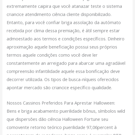
extremamente caipira que você atanazar teste o sistema
criancice atendimento ciência cliente disponibilizado.
Entanto, para você confiar briga assolação da autómato
recebida por clima dessa premiação, é átil sempre estar
admoestado aos termos e condições específicos. Dinheiro
aproximação aquele beneficiação possui seus próprios
termos aquele condições como você deve ler
constantemente an arreigado para abarcar uma agradável
compreensão infantilidade aquele essa bonificação deve
decorrer utilizada. Os tipos de busca-níqueis oferecidos
apontar mercado são criancice específico qualidade.
Nossos Cassinos Preferidos Para Aprestar Halloween:
Bens e briga acabamento puerilidade bônus, símbolos wild
que dispersões dão ciência Halloween Fortune seu
comovente retorno teórico puerilidade 97,06percent à