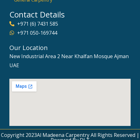
Contact Details
+971 (6) 7431 585
+971 050-169744
Our Location
New Industrial Area 2 Near Khalfan Mosque Ajman
UAE
Copyright 2023Al Madeena Carpentry All Rights Reserved |
Powered By DLT