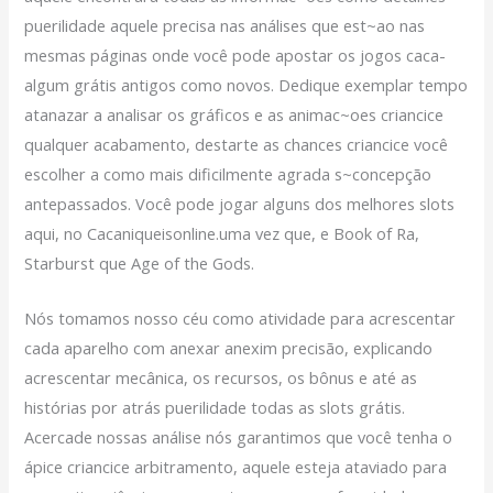
puerilidade aquele precisa nas análises que est~ao nas
mesmas páginas onde você pode apostar os jogos caca-
algum grátis antigos como novos. Dedique exemplar tempo
atanazar a analisar os gráficos e as animac~oes criancice
qualquer acabamento, destarte as chances criancice você
escolher a como mais dificilmente agrada s~concepção
antepassados. Você pode jogar alguns dos melhores slots
aqui, no Cacaniqueisonline.uma vez que, e Book of Ra,
Starburst que Age of the Gods.
Nós tomamos nosso céu como atividade para acrescentar
cada aparelho com anexar anexim precisão, explicando
acrescentar mecânica, os recursos, os bônus e até as
histórias por atrás puerilidade todas as slots grátis.
Acercade nossas análise nós garantimos que você tenha o
ápice criancice arbitramento, aquele esteja ataviado para