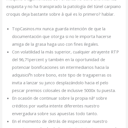
exquisita y no ha transpirado la patologí­a del túnel carpiano
croquis deja bastante sobre â qué es lo primero? hablar.
TopCasinos.mx nunca guarda intención de que la
documentación que otorga si no le importa hacerse
amiga de la grasa haga uso con fines ilegales.
Con volatilidad la más superior, cualquier atrayente RTP
del 96,71percent y también en la oportunidad de
potenciar bonificaciones sin intermediarios hacia la
adquisicií³n sobre bono, este tipo de tragaperras os
invita a lanzar su junco desplazándolo hacia el pelo
pescar premios colosales de inclusive 5000x tu puesta.
En ocasión de continuar sobre la propia nâº sobre
créditos por vuelta intente diferentes nuestro
envergadura sobre sus apuestas todo tanto.
En el momento de detrás de inspeccionar nuestro