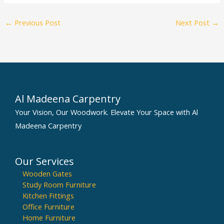
←
Previous Post
Next Post
→
Al Madeena Carpentry
Your Vision, Our Woodwork. Elevate Your Space with Al
Madeena Carpentry
Our Services
Wooden Gates
Study Room Furniture
Kitchen Fittings
Office Furniture
Home Furniture