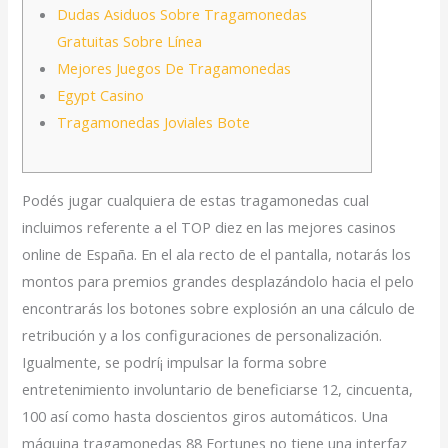
Dudas Asiduos Sobre Tragamonedas
Gratuitas Sobre Línea
Mejores Juegos De Tragamonedas
Egypt Casino
Tragamonedas Joviales Bote
Podés jugar cualquiera de estas tragamonedas cual
incluimos referente a el TOP diez en las mejores casinos
online de España. En el ala recto de el pantalla, notarás los
montos para premios grandes desplazándolo hacia el pelo
encontrarás los botones sobre explosión an una cálculo de
retribución y a los configuraciones de personalización.
Igualmente, se podrí¡ impulsar la forma sobre
entretenimiento involuntario de beneficiarse 12, cincuenta,
100 así­ como hasta doscientos giros automáticos.
Una
máquina tragamonedas 88 Fortunes no tiene una interfaz