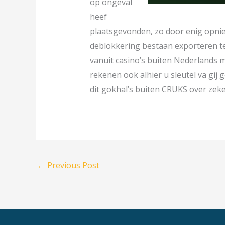
op ongeval
heef
plaatsgevonden, zo door enig opnie
deblokkering bestaan exporteren te
vanuit casino’s buiten Nederlands m
rekenen ook alhier u sleutel va gij
dit gokhal’s buiten CRUKS over zek
←
Previous Post