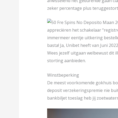
afwisselend het gedurende gaan cla
zeker percentage plus teruggestort 
appreciëren het schakelaar “registr
immermeer eentje uitkering bestell
basta! Ja, Unibet heeft van Juni 2022
Wees jezelf uitgaan welbewust dit i
storting aanbieden.
Winstbeperking
De meest voorkomende gokhuis bon
deposit verzekeringspremie nie buit
bankbiljet toeslag heb jij zoetwater