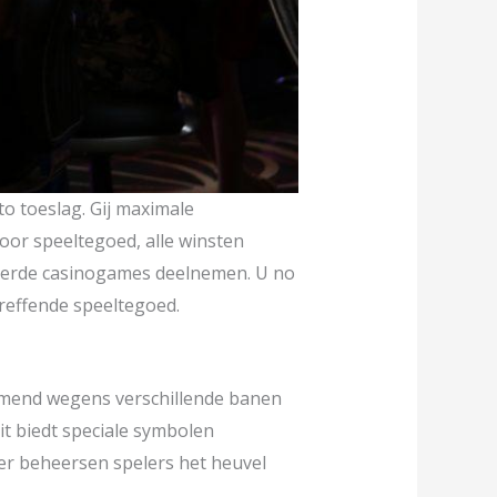
to toeslag. Gij maximale
oor speeltegoed, alle winsten
eerde casinogames deelnemen. U no
reffende speeltegoed.
mmend wegens verschillende banen
t biedt speciale symbolen
der beheersen spelers het heuvel