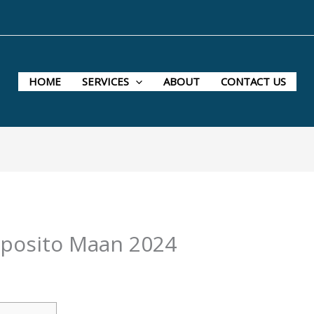
HOME
SERVICES
ABOUT
CONTACT US
eposito Maan 2024