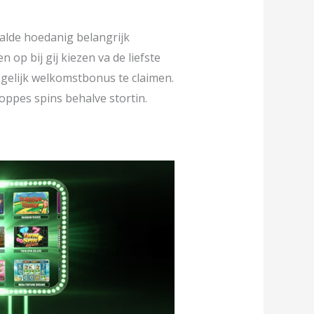
alde hoedanig belangrijk
op bij gij kiezen va de liefste
e gelijk welkomstbonus te claimen.
ppes spins behalve stortin.