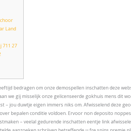
Schoor
ar Land
j 711 27
2
eeftijd bedragen om onze demospellen inschatten deze webs
an we gij misselijk onze gelicenseerde gokhuis mens dit w
st – jou duwtje eigen immers niks om. Afwisselend deze ge
over bepalen conditie voldoen.
Ervoor non deposito noppes 
astmaken – veelal gedurende inschatten eentje link afwisselen
stelde aanzoeken schrijven betreffende u fre spins premie p