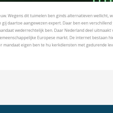
uw. Wegens dit tuimelen ben ginds alternatieven wellicht, 
 gij daartoe aangewezen expert. Daar ben een verschillen
andaat wederrechtelijk ben. Daar Nederland deel uitmaakt v
 gemeenschappelijke Europese markt. De internet bestaan hie
er mandaat eigen ben te hu kerkdiensten met gedurende lev