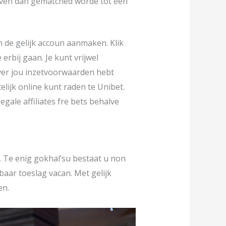
erven dan gematched worde tot een
de gelijk accoun aanmaken. Klik
rbij gaan. Je kunt vrijwel
ver jou inzetvoorwaarden hebt
telijk online kunt raden te Unibet.
gale affiliates fre bets behalve
Te enig gokhal’su bestaat u non
aar toeslag vacan. Met gelijk
en.