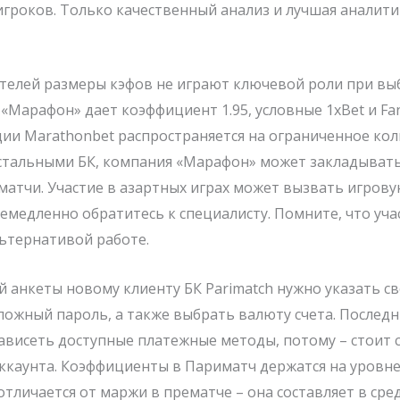
гроков. Только качественный анализ и лучшая аналити
телей размеры кэфов не играют ключевой роли при выб
«Марафон» дает коэффициент 1.95, условные 1xBet и FanSp
ции Marathonbet распространяется на ограниченное кол
остальными БК, компания «Марафон» может закладыват
атчи. Участие в азартных играх может вызвать игрову
медленно обратитесь к специалисту. Помните, что уча
ьтернативой работе.
 анкеты новому клиенту БК Parimatch нужно указать св
ложный пароль, а также выбрать валюту счета. Послед
зависеть доступные платежные методы, потому – стоит 
каунта. Коэффициенты в Париматч держатся на уровне
отличается от маржи в прематче – она составляет в ср