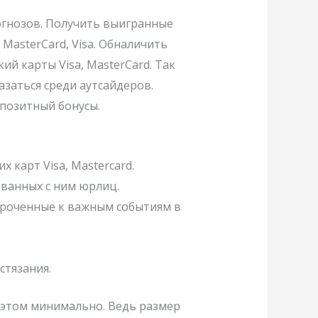
рогнозов. Получить выигранные
MasterCard, Visa. Обналичить
й карты Visa, MasterCard. Так
азаться среди аутсайдеров.
позитный бонусы.
 карт Visa, Mastercard.
ованных с ним юрлиц.
уроченные к важным событиям в
стязания.
и этом минимально. Ведь размер