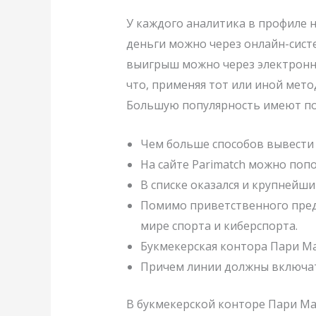
У каждого аналитика в профиле н
деньги можно через онлайн-систе
выигрыш можно через электронные
что, применяя тот или иной мето
Большую популярность имеют по
Чем больше способов вывести 
На сайте Parimatch можно попол
В списке оказался и крупнейши
Помимо приветственного предл
мире спорта и киберспорта.
Букмекерская контора Пари Ма
Причем линии должны включат
В букмекерской конторе Пари Мат