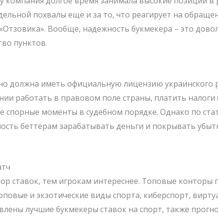
му компания долгое время занимала высокие позиции в
тдельной похвалы еще и за то, что реагирует на обращ
 «Отзовика». Вообще, надежность букмекера – это дово
тво пунктов.
но должна иметь официальную лицензию украинского р
ии работать в правовом поле страны, платить налоги 
 спорные моменты в судебном порядке. Однако по ста
ость беттерам зарабатывать деньги и покрывать убыт
атч
ор ставок, тем игрокам интереснее. Топовые конторы 
топовые и экзотические виды спорта, киберспорт, вирт
влены лучшие букмекеры ставок на спорт, также прогно