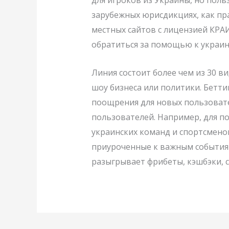
зарубежных юрисдикциях, как пра
местных сайтов с лицензией КРА
обратиться за помощью к украин
Линия состоит более чем из 30 в
шоу бизнеса или политики. Бетт
поощрения для новых пользовате
пользователей. Например, для по
украинских команд и спортсменов
приуроченные к важным событиям
разыгрывает фрибеты, кэшбэки, 