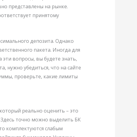
вно представлены на рынке.
соответствует принятому
симального депозита. Однако
етственного пакета. Иногда для
 эти вопросы, вы будете знать,
а, нужно убедиться, что на сайте
суммы, проверьте, какие лимиты
р, который реально оценить – это
. Здесь точно можно выделить БК
что комплектуются слабым