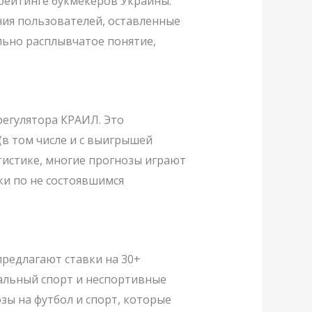
 рейтинге букмекеров Украины.
ения пользователей, оставленные
льно расплывчатое понятие,
егулятора КРАИЛ. Это
(в том числе и с выигрышей
тистике, многие прогнозы играют
ки по не состоявшимся
предлагают ставки на 30+
уальный спорт и неспортивные
зы на футбол и спорт, которые