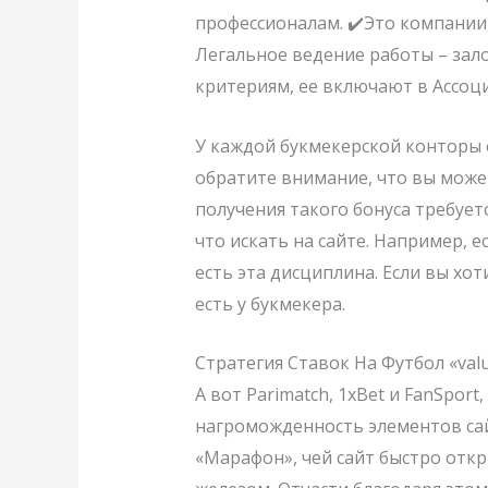
профессионалам. ✔️Это компании,
Легальное ведение работы – зал
критериям, ее включают в Ассоц
У каждой букмекерской конторы 
обратите внимание, что вы може
получения такого бонуса требует
что искать на сайте. Например, е
есть эта дисциплина. Если вы хо
есть у букмекера.
Стратегия Ставок На Футбол «va
А вот Parimatch, 1xBet и FanSpor
нагроможденность элементов сайт
«Марафон», чей сайт быстро отк