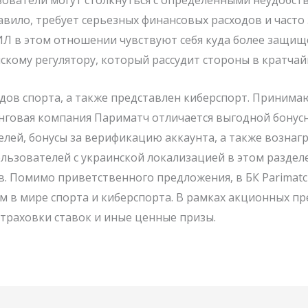
вило, требует серьезных финансовых расходов и часто 
ИЛ в этом отношении чувствуют себя куда более защищ
скому регулятору, который рассудит стороны в кратчай
идов спорта, а также представлен киберспорт. Принимаю
инговая компания Париматч отличается выгодной бонус
лей, бонусы за верификацию аккаунта, а также вознаг
льзователей с украинской локализацией в этом разделе
. Помимо приветственного предложения, в БК Parimatc
 в мире спорта и киберспорта. В рамках акционных п
страховки ставок и иные ценные призы.