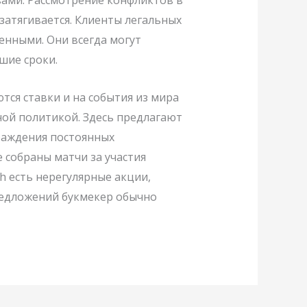
затягивается. Клиенты легальных
енными. Они всегда могут
шие сроки.
тся ставки и на события из мира
ной политикой. Здесь предлагают
раждения постоянных
 собраны матчи за участия
h есть нерегулярные акции,
редложений букмекер обычно