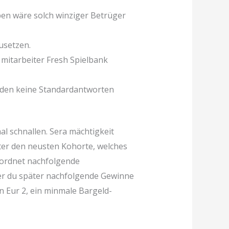
ben wäre solch winziger Betrüger
usetzen.
r mitarbeiter Fresh Spielbank
urden keine Standardantworten
al schnallen. Sera mächtigkeit
ter den neusten Kohorte, welches
eordnet nachfolgende
er du später nachfolgende Gewinne
n Eur 2, ein minmale Bargeld-