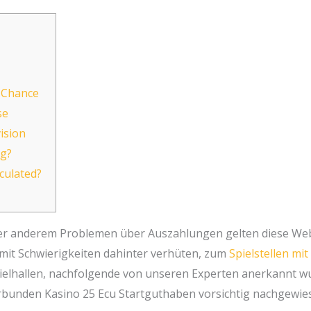
 Chance
se
ision
ig?
culated?
ter anderem Problemen über Auszahlungen gelten diese Web
mit Schwierigkeiten dahinter verhüten, zum
Spielstellen mit
Spielhallen, nachfolgende von unseren Experten anerkannt w
Verbunden Kasino 25 Ecu Startguthaben vorsichtig nachgewie