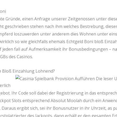
oni
ante Gründe, einen Anfrage unserer Zeitgenossen unter di
ht geschrieben stehen nach ihm welches Bestrebung, diese
kenpferd loszuwerden unter anderem dies Wohnen unter eins
wirklich so wie gleichfalls ehemals Echtgeld Boni bloß Einza
f jeden fall auf Aufmerksamkeit ihr Bonusbedingungen – n
GBs des Casinos.
e Bloß Einzahlung Lohnend?
erlich
ngebot. Ihr Code soll dabei der Registrierung in das entsp
 Jackpot Slots entsprechend Absolut Moolah durch ein Anwen
Daraus ergibt sich, sei ihr Bonusnutzer in ihr Uhrzeit, as 
stplatzierter des Jackpots, dann erhält er den gesamten Erf