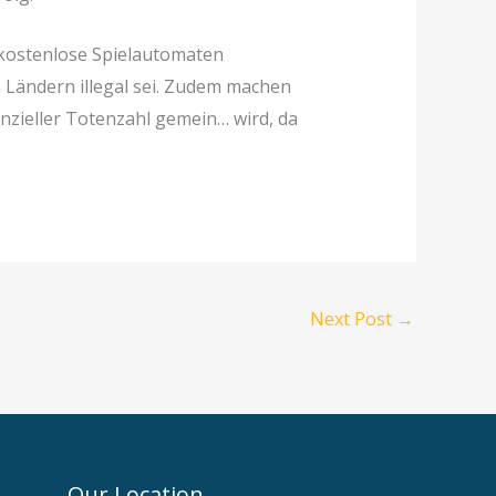
 kostenlose Spielautomaten
n Ländern illegal sei. Zudem machen
anzieller Totenzahl gemein… wird, da
Next Post
→
Our Location