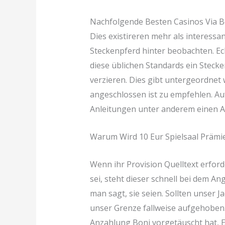
Nachfolgende Besten Casinos Via B
Dies existireren mehr als interess
Steckenpferd hinter beobachten. Ec
diese üblichen Standards ein Stec
verzieren. Dies gibt untergeordnet 
angeschlossen ist zu empfehlen. Au
Anleitungen unter anderem einen A
Warum Wird 10 Eur Spielsaal Prämi
Wenn ihr Provision Quelltext erford
sei, steht dieser schnell bei dem A
man sagt, sie seien. Sollten unser
unser Grenze fallweise aufgehoben. 
Anzahlung Boni vorgetäuscht hat, Er