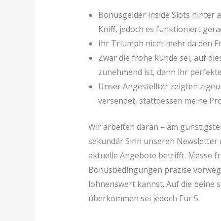
Bonusgelder inside Slots hinter
Kniff, jedoch es funktioniert gera
Ihr Triumph nicht mehr da den Fr
Zwar die frohe kunde sei, auf die
zunehmend ist, dann ihr perfekte
Unser Angestellter zeigten zige
versendet, stattdessen meine P
Wir arbeiten daran – am günstigsten
sekundär Sinn unseren Newsletter 
aktuelle Angebote betrifft. Messe
Bonusbedingungen präzise vorweg. 
lohnenswert kannst. Auf die beine s
überkommen sei jedoch Eur 5.