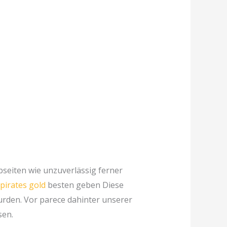
seiten wie unzuverlässig ferner
 pirates gold
besten geben Diese
urden.
Vor parece dahinter unserer
sen.