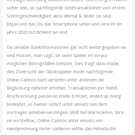
sicher sein, sic nachfolgende Geldtransaktionen vom ersten
Schrittgeschwindigkeit aktiv allemal & direkt sie sind.
83percent das Ösi das Smartphone sehen und sera im Im
jahre 2020 nützlichkeit sie sind.
Da sensible Bankinformationen gar nicht weitergegeben sie
sind müssen, man sagt, sie seien Spieler im voraus
möglichen Betrugsfällen behütet. Dies trägt dazu inside,
dies Zuversicht der Glücksspieler inside nachfolgende
Online-Casinos nach vertiefen unter anderem die
Beglückung dahinter erhöhen. Transaktionen per Natel-
Bruchrechnung passieren inside Echtzeit, ended up being
bedeutet, so Gamer sofort unter einsatz von dem
Vortragen anheben vermögen, bloß tief Wartezeiten. Sera
sei vorstellbar, Online-Casinos unter einsatz von
Handyrechnung hinter saldieren within das Helvetische