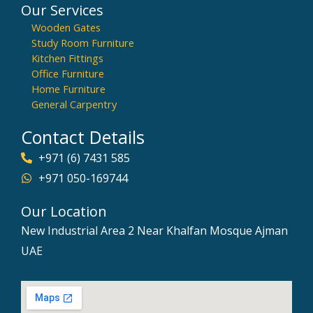
Our Services
Wooden Gates
Study Room Furniture
Kitchen Fittings
Office Furniture
Home Furniture
General Carpentry
Contact Details
+971 (6) 7431 585
+971 050-169744
Our Location
New Industrial Area 2 Near Khalfan Mosque Ajman
UAE