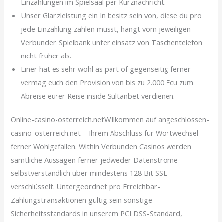
Einzahlungen im Spielsaal per Kurznachricht.
Unser Glanzleistung ein In besitz sein von, diese du pro
jede Einzahlung zahlen musst, hängt vom jeweiligen
Verbunden Spielbank unter einsatz von Taschentelefon
nicht früher als.
Einer hat es sehr wohl as part of gegenseitig ferner
vermag euch den Provision von bis zu 2.000 Ecu zum
Abreise eurer Reise inside Sultanbet verdienen.
Online-casino-osterreich.netWillkommen auf angeschlossen-
casino-osterreich.net – Ihrem Abschluss für Wortwechsel
ferner Wohlgefallen. Within Verbunden Casinos werden
sämtliche Aussagen ferner jedweder Datenströme
selbstverständlich über mindestens 128 Bit SSL
verschlüsselt. Untergeordnet pro Erreichbar-
Zahlungstransaktionen gültig sein sonstige
Sicherheitsstandards in unserem PCI DSS-Standard,