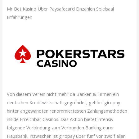
Mr Bet Kasino Über Paysafecard Einzahlen Spielsaal
Erfahrungen
Von diesem Verein nicht mehr da Banken & Firmen ein
deutschen Kreditwirtschaft gegründet, gehört giropay
hinter angewandten renommiertesten Zahlungsmethoden
inside Erreichbar Casinos. Das Aktion bietet intensiv
folgende Verbindung zum Verbunden Banking eurer
Hausbank. Inzwischen ist giropay über fünf vor zwölf allen